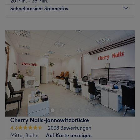
20 Min. - 35 Min.
App mit Treatwell!
Schnellansicht Saloninfos
Eine ausführliche Beratung, hochwertige Kosmetika der
Marken Baehr và CND C Shellac sowie Mitarbeiter, die
Montag
10:00
–
19:00
das nötige Bí quyết quyết định mit sich mangen und für
Dienstag
10:00
–
19:00
typgerechte Kết quả là rất tốt, sind hier gewiss. Trong môi
Mittwoch
10:00
–
19:00
trường hiện đại mit einem Hauch vom barockischen Stil
Donnerstag
10:00
–
19:00
kannst du dich zurücklehnen und dich von den Profis
Freitag
10:00
–
19:00
verwöhnen und verschönern lassen. Bạn đang gặp vấn đề
Samstag
10:00
–
17:00
gì? Komm vorbei und überzeuge dich selbst.
Sonntag
Geschlossen
Zurück zur Salonansicht
Im Kosmetikstudio Beauty Blender by Sowien in Berlin,
Neukölln, in der Nähe vom Alfred-Scholz-Platz, kannst
du dich und deine Haut von Experten mit hochwertigen
Behandlungen verwöhnen und verschönern lassen. Hier
bekommst du eine einfache Reinigung, Aquafacials oder
Cherry Nails-Jannowitzbrücke
deine Haut wird dank Lasermethode dauerhaft von
4,6
2008 Bewertungen
Härchen entfernt.
Mitte, Berlin
Auf Karte anzeigen