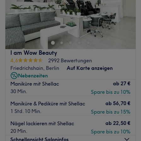
Sonntag
Geschlossen
Besuche die Spezialisten für Nailart bei Emi Nails in
Berlin, Prenzlauer Berg! Hier heißt man dich in
freundlicher und gemütlicher Atmosphäre herzlich
willkommen. Hier bekommst du professionelle
Nageldesign nach neuesten Trends und Techniken und
I am Wow Beauty
klassisch pflegende Behandlungen für Hände und Füße.
4,6
2992 Bewertungen
Nächste öffentliche Verkehrsmittel:
Friedrichshain, Berlin
Auf Karte anzeigen
Die Station Straßmannstr. ist nur zwei Gehminuten vom
Nebenzeiten
Studio entfernt.
ab
27 €
Maniküre mit Shellac
30 Min.
Spare bis zu 10%
Das Team:
Während du dich in einem der bequemen Sessel
ab
56,70 €
Maniküre & Pediküre mit Shellac
gemütlich zurücklehnen kannst, wirst du ausführlich nach
1 Std. 10 Min.
Spare bis zu 15%
deinen Wünschen vom freundlichen Team beraten und
betreut. Hier wird neben Deutsch und Englisch auch
ab
22,50 €
Nägel lackieren mit Shellac
Vietnamesisch gesprochen.
20 Min.
Spare bis zu 10%
Schnellansicht Saloninfos
Was uns an dem Salon gefällt: