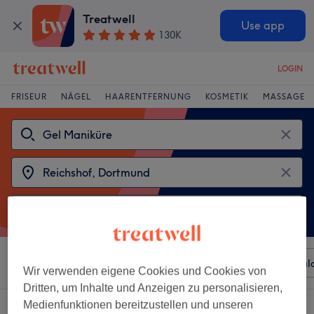
Treatwell
Use app
130K
LOGIN
FRISEUR
NÄGEL
HAARENTFERNUNG
KOSMETIK
MASSAGE
Sortieren nach
Beliebiger Preis
Besonderheiten
Sal
Wir verwenden eigene Cookies und Cookies von
Dritten, um Inhalte und Anzeigen zu personalisieren,
Medienfunktionen bereitzustellen und unseren
2 Salons die anbieten: