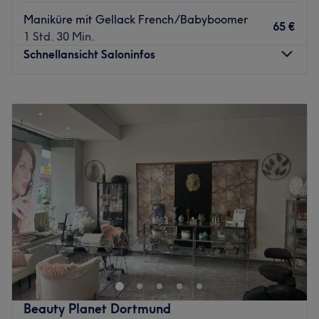
Maniküre mit Gellack French/Babyboomer
65 €
1 Std. 30 Min.
Schnellansicht Saloninfos
Montag
11:00
–
19:00
Dienstag
11:00
–
19:00
Mittwoch
Geschlossen
Donnerstag
11:00
–
19:00
Freitag
11:00
–
19:00
Samstag
11:00
–
18:00
Sonntag
Geschlossen
Nagelstudio in Dortmund - Wambel | Maniküre, Pediküre,
Fußpflege, Gel Nägel & Designs.
Perfekte Nägel für jeden Anlass in unserem modernen
Nagelstudio in Dortmund
✅ Maniküre & Pediküre (Gellack und Gel)
Beauty Planet Dortmund
✅ Nail Art, French & „russische Maniküre“