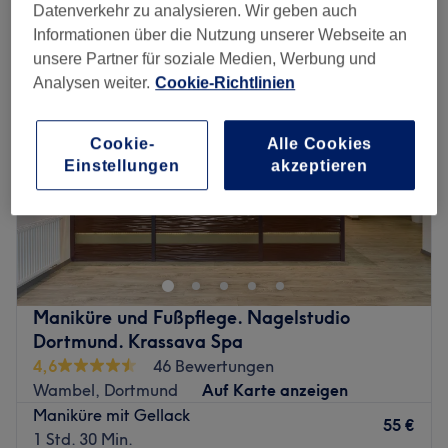
gel maniküre in der Nähe von Reichshof, Dortmund
Datenverkehr zu analysieren. Wir geben auch
Informationen über die Nutzung unserer Webseite an
unsere Partner für soziale Medien, Werbung und
Analysen weiter.
Cookie-Richtlinien
Cookie-
Alle Cookies
Einstellungen
akzeptieren
Maniküre und Fußpflege. Nagelstudio
Dortmund. Krassava Spa
4,6
46 Bewertungen
Wambel, Dortmund
Auf Karte anzeigen
Maniküre mit Gellack
55 €
1 Std. 30 Min.