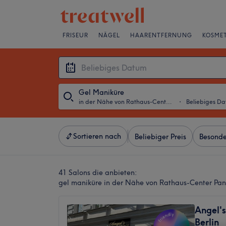
FRISEUR
NÄGEL
HAARENTFERNUNG
KOSMET
Gel Maniküre
in der Nähe von Rathaus-Center Pankow, Berlin
・
Beliebiges D
Sortieren nach
Beliebiger Preis
Besonde
41 Salons die anbieten:
gel maniküre in der Nähe von Rathaus-Center Pan
Angel's
Berlin