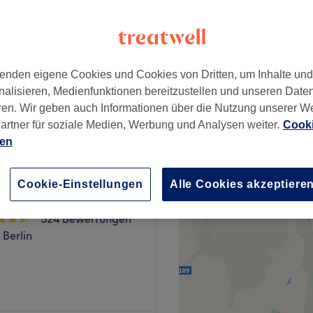
7 Bewertungen
er Berg, Berlin
nzeiten
enden eigene Cookies und Cookies von Dritten, um Inhalte un
nalisieren, Medienfunktionen bereitzustellen und unseren Date
ab
49 €
ren. Wir geben auch Informationen über die Nutzung unserer W
Spare bis zu 7%
artner für soziale Medien, Werbung und Analysen weiter.
Cooki
ien
Cookie-Einstellungen
Alle Cookies akzeptiere
ails & Lashes
524 Bewertungen
Berlin
r Berg steht für moderne