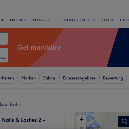
IK
MASSAGE
MÄNNER
GESCHENKGUTSCHEIN
SALE %
UNS
Gel maniküre
atum
rheiten
Marken
Salons
Expressangebote
Bewertung
kow, Berlin
+
 Nails & Lashes 2 -
−