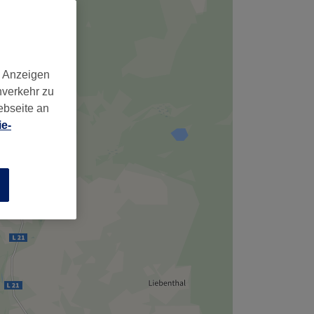
,
d Anzeigen
nverkehr zu
ebseite an
e-
n