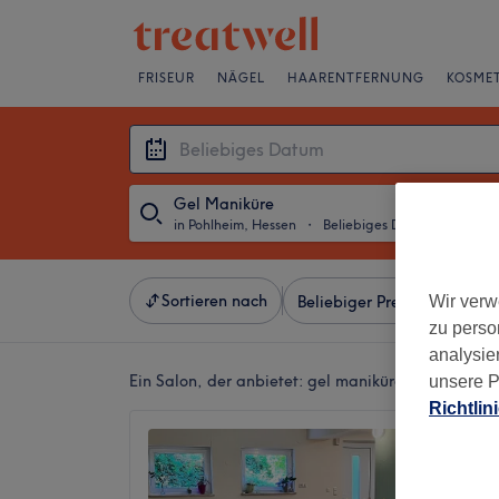
FRISEUR
NÄGEL
HAARENTFERNUNG
KOSMET
Gel Maniküre
in Pohlheim, Hessen
・
Beliebiges Datum
Sortieren nach
Wir verw
Beliebiger Preis
Besonde
zu perso
analysie
Ein Salon, der anbietet:
gel maniküre in Pohlheim
unsere P
Richtlin
Studio
Cosmet
4,9