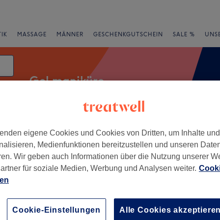
IK
MASSAGE
MÄNNER
GESCHENKGUTSCHEIN
SALE %
UNS
Gel maniküre
enden eigene Cookies und Cookies von Dritten, um Inhalte un
rheiten
Salons
Expressangebote
Bewertung
nalisieren, Medienfunktionen bereitzustellen und unseren Date
ren. Wir geben auch Informationen über die Nutzung unserer W
, Hessen
artner für soziale Medien, Werbung und Analysen weiter.
Cooki
ien
+
 23 Elegance
ology
−
Cookie-Einstellungen
Alle Cookies akzeptiere
49 Bewertungen