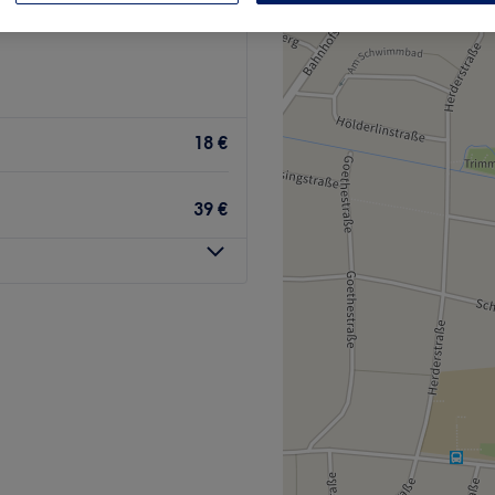
m, Hessen
18 €
39 €