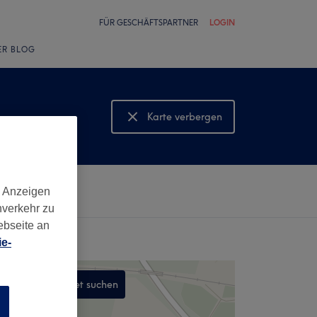
FÜR GESCHÄFTSPARTNER
LOGIN
ER BLOG
Karte verbergen
Karte anzeigen
d Anzeigen
nverkehr zu
ebseite an
e-
In diesem Gebiet suchen
n
,