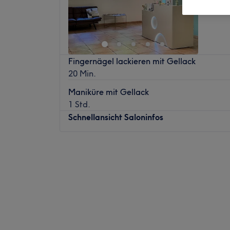
Pohlhei
Fingernägel lackieren mit Gellack
20 Min.
Maniküre mit Gellack
1 Std.
Schnellansicht Saloninfos
Montag
09:00
–
17:00
Dienstag
09:00
–
17:00
Mittwoch
09:00
–
17:00
Donnerstag
09:00
–
17:00
Freitag
09:00
–
17:00
Samstag
09:00
–
13:00
Sonntag
Geschlossen