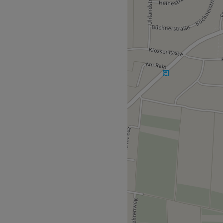
metikstudio, das sich in
ine Vielzahl von
iduellen Bedürfnisse und
 Friedrich-Ebert-Str. ist
den und setzt alles daran,
sst. Hier wird neben
nehm.
haltsstoffe und
WLAN und kinderfreundlich.