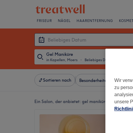
FRISEUR
NÄGEL
HAARENTFERNUNG
KOSMET
Gel Maniküre
in Kapellen, Moers
・
Beliebiges Datum
Sortieren nach
Wir verw
Besonderheiten
Salons
zu perso
analysie
Ein Salon, der anbietet:
gel maniküre in Kapellen,
unsere P
Richtlin
MB Kosm
Keine B
Kapelle