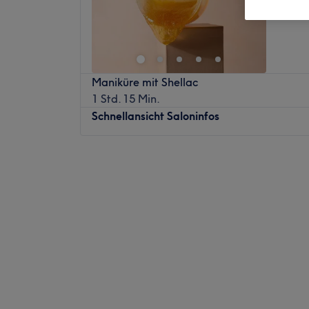
Maniküre mit Shellac
1 Std. 15 Min.
Schnellansicht Saloninfos
Montag
10:00
–
18:00
Dienstag
10:00
–
18:00
Mittwoch
10:00
–
18:00
Donnerstag
09:00
–
17:00
Freitag
10:00
–
18:00
Samstag
Geschlossen
Sonntag
Geschlossen
MB Kosmetikinstitut Bianca S. ist ein mode
das für hochwertige Behandlungen und indi