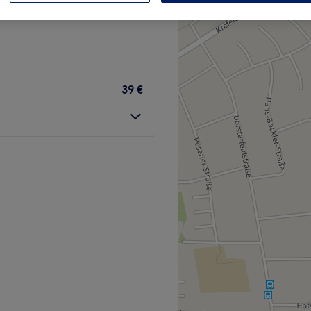
39 €
rnes Beauty-Studio in Moers,
viduelle Beratung steht.