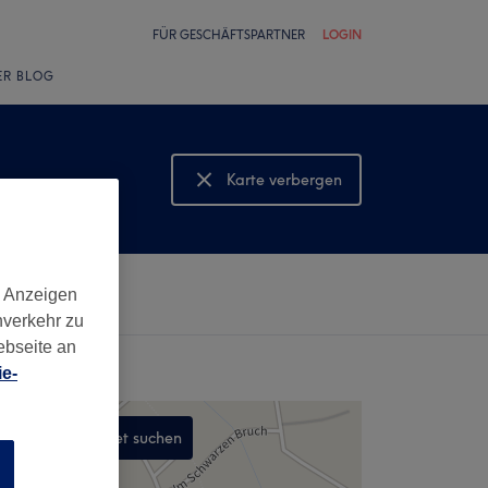
FÜR GESCHÄFTSPARTNER
LOGIN
ER BLOG
Karte verbergen
Karte anzeigen
d Anzeigen
nverkehr zu
ebseite an
e-
In diesem Gebiet suchen
n
,