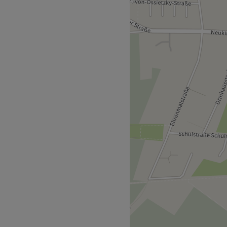
chtsbehandlungen, Lash- &
e und Pediküre. In einer
rd besonderer Wert auf
n rundum gepflegtes
gt nur wenige Schritte
 Kosmetikinstitut. Mit
n Blick für Details bietet
die die natürliche
streichen. Ihr Anspruch ist
treuung auf höchstem Niveau
ell.