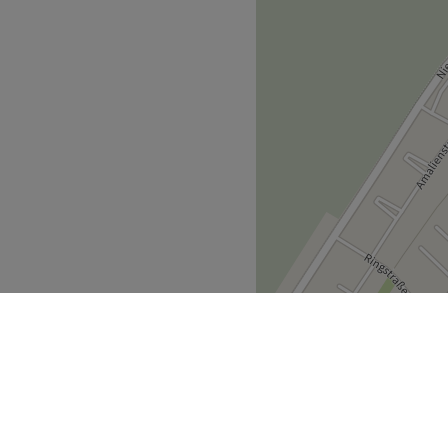
Browlifting,
, WLAN und Parkplätze.
Zurück zur Salonansicht