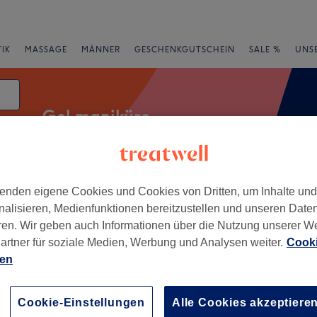
IK
MASSAGE
MÄNNER
GESCHENKGUTSCHEIN
SALE %
UNS
Gel maniküre
enden eigene Cookies und Cookies von Dritten, um Inhalte un
Expressangebote
Bewertung
nalisieren, Medienfunktionen bereitzustellen und unseren Date
ren. Wir geben auch Informationen über die Nutzung unserer W
 Moers
artner für soziale Medien, Werbung und Analysen weiter.
Cooki
ien
+
etikinstitut Bianca S.
ewertungen
−
Cookie-Einstellungen
Alle Cookies akzeptiere
n, Moers