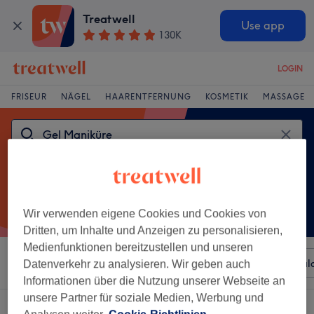
Treatwell
Use app
130K
LOGIN
FRISEUR
NÄGEL
HAARENTFERNUNG
KOSMETIK
MASSAGE
Wir verwenden eigene Cookies und Cookies von
Dritten, um Inhalte und Anzeigen zu personalisieren,
Medienfunktionen bereitzustellen und unseren
Sortieren nach
Beliebiger Preis
Besonderheiten
Sal
Datenverkehr zu analysieren. Wir geben auch
Informationen über die Nutzung unserer Webseite an
unsere Partner für soziale Medien, Werbung und
Ein Salon, der anbietet:
gel maniküre in Lingen (Ems), Niedersachsen