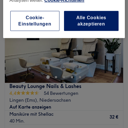
Analysen weiter.
Cookie-Richtlinien
Cookie-
Alle Cookies
Einstellungen
akzeptieren
Beauty Lounge Nails & Lashes
4,4
54 Bewertungen
Lingen (Ems), Niedersachsen
Auf Karte anzeigen
Maniküre mit Shellac
32 €
40 Min.