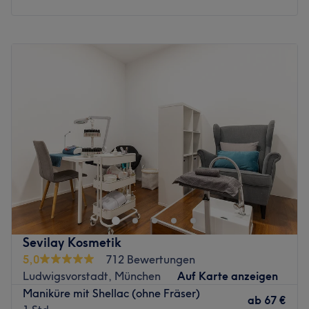
für die App Vorschau oder eine etwas luxuriösere
Variante formulieren.
Montag
09:30
–
20:00
Zurück zur Salonansicht
Dienstag
09:30
–
20:00
Mittwoch
09:30
–
20:00
Donnerstag
09:30
–
20:00
Freitag
09:30
–
20:00
Samstag
09:30
–
20:00
Sonntag
Geschlossen
Hast du Lust auf bunte, ausgefallene Fingernägel oder
doch lieber einen klassischen, natürlichen Look? So oder
so, bei Beauty Box in München, Altstadt werden deine
Wünsche wahr. Egal ob eine entspannende Maniküre,
Nagelmodellage oder Shellac — lehne dich zurück und
Sevilay Kosmetik
genieße die Vielfalt an tollen Beauty-Services. Auch
5,0
712 Bewertungen
einen umwerfenden Augenaufschlag kannst du dir hier
Ludwigsvorstadt, München
Auf Karte anzeigen
zaubern lassen. Schau vorbei und freu dich auf deinen
Maniküre mit Shellac (ohne Fräser)
neuen Look.
ab
67 €