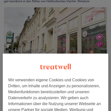
gel maniküre in der Nähe von Holländisches Viertel, Potsdam
H Nails Potsdam
Wir verwenden eigene Cookies und Cookies von
4,7
432 Bewertungen
Dritten, um Inhalte und Anzeigen zu personalisieren,
Innenstadt, Potsdam
Auf Karte anzeigen
Medienfunktionen bereitzustellen und unseren
Shellack
Datenverkehr zu analysieren. Wir geben auch
ab
20 €
30 Min. - 50 Min.
Informationen über die Nutzung unserer Webseite an
Schnellansicht Saloninfos
unsere Partner für soziale Medien, Werbung und