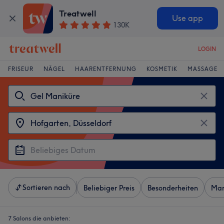
Treatwell
Use app
130K
LOGIN
FRISEUR
NÄGEL
HAARENTFERNUNG
KOSMETIK
MASSAGE
Sortieren nach
Beliebiger Preis
Besonderheiten
Mar
7 Salons die anbieten: