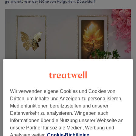
gel maniküre in der Nähe von Hofgarten, Düsseldorf
Wir verwenden eigene Cookies und Cookies von
Lux Nails_Düsseldorf
Dritten, um Inhalte und Anzeigen zu personalisieren,
4,4
323 Bewertungen
Medienfunktionen bereitzustellen und unseren
Stadtmitte, Düsseldorf
Auf Karte anzeigen
Datenverkehr zu analysieren. Wir geben auch
Maniküre
Informationen über die Nutzung unserer Webseite an
ab
18 €
20 Min. - 30 Min.
unsere Partner für soziale Medien, Werbung und
Schnellansicht Saloninfos
Analysen weiter.
Cookie-Richtlinien