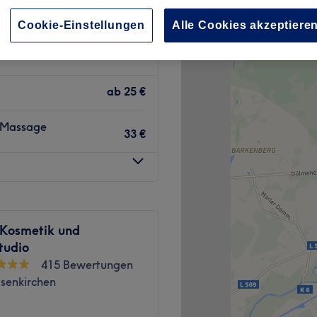
lsenkirchen
Cookie-Einstellungen
Alle Cookies akzeptiere
ab
25 €
er Massage
33 €
 Kosmetik und
tudio
415 Bewertungen
lsenkirchen