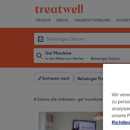
FRISEUR
NÄGEL
HAARENTFERNUNG
KOSMET
Gel Maniküre
in der Nähe von Herten
・
Beliebiges Datum
Sortieren nach
Beliebiger Preis
Besonde
Wir verw
4 Salons die anbieten:
gel maniküre in der Nähe 
zu perso
analysie
Die Qu
unsere P
Nagels
Richtlin
4,5