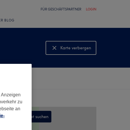
FÜR GESCHÄFTSPARTNER
LOGIN
ER BLOG
Karte verbergen
Karte anzeigen
d Anzeigen
nverkehr zu
ebseite an
e-
In diesem Gebiet suchen
,