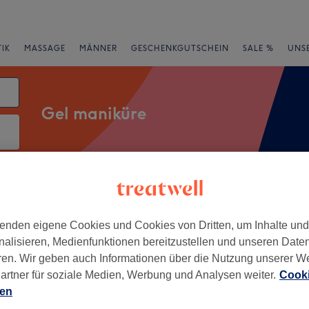
IK
MASSAGE
MÄNNER
GESCHENKGUTSCHEIN
SALE %
UNS
Gel maniküre
rheiten
Marken
Salons
Expressangebote
Bewertung
enden eigene Cookies und Cookies von Dritten, um Inhalte un
von Herten
nalisieren, Medienfunktionen bereitzustellen und unseren Date
ren. Wir geben auch Informationen über die Nutzung unserer W
+
een Kosmetik und
artner für soziale Medien, Werbung und Analysen weiter.
Cooki
tudio
−
ien
188 Bewertungen