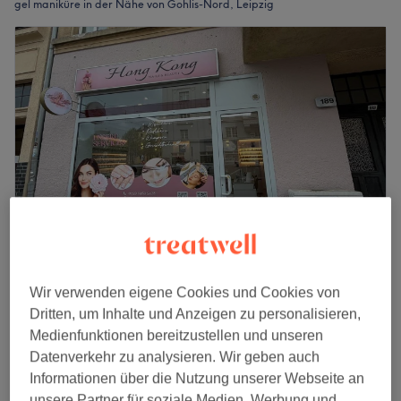
gel maniküre in der Nähe von Gohlis-Nord, Leipzig
Hong Kong Nails
Wir verwenden eigene Cookies und Cookies von
4,6
40 Bewertungen
Dritten, um Inhalte und Anzeigen zu personalisieren,
Möckern, Leipzig
Auf Karte anzeigen
Medienfunktionen bereitzustellen und unseren
Maniküre
Datenverkehr zu analysieren. Wir geben auch
ab
15 €
20 Min. - 50 Min.
Informationen über die Nutzung unserer Webseite an
Schnellansicht Saloninfos
unsere Partner für soziale Medien, Werbung und