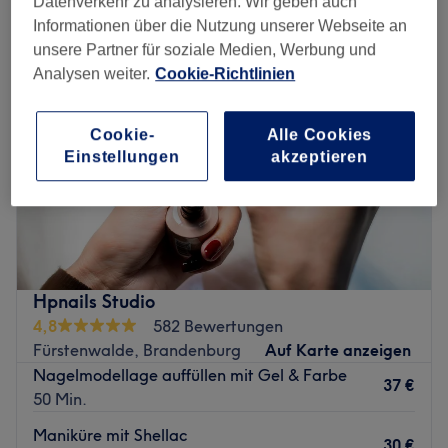
Datenverkehr zu analysieren. Wir geben auch
Informationen über die Nutzung unserer Webseite an
unsere Partner für soziale Medien, Werbung und
Analysen weiter.
Cookie-Richtlinien
Cookie-
Alle Cookies
Einstellungen
akzeptieren
Hpnails Studio
4,8
582 Bewertungen
Fürstenwalde, Brandenburg
Auf Karte anzeigen
Nagelmodellage auffüllen mit Gel & Farbe
37 €
50 Min.
Maniküre mit Shellac
30 €