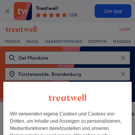
Treatwell
Use app
130K
LOGIN
FRISEUR
NÄGEL
HAARENTFERNUNG
KOSMETIK
MASSAGE
Sortieren nach
Salons
Expressangebote
Bewertung
Wir verwenden eigene Cookies und Cookies von
Dritten, um Inhalte und Anzeigen zu personalisieren,
Medienfunktionen bereitzustellen und unseren
2 Salons die anbieten:
gel maniküre in Fürstenwalde, Brandenburg