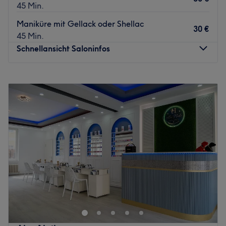
45 Min.
Maniküre mit Gellack oder Shellac
30 €
45 Min.
Schnellansicht Saloninfos
Montag
09:00
–
18:00
Dienstag
09:00
–
18:00
Mittwoch
09:00
–
18:00
Donnerstag
09:00
–
18:00
Freitag
09:00
–
18:00
Samstag
09:00
–
15:00
Sonntag
Geschlossen
Ein makelloser Auftritt verlangt sagenhafte Nägel und
einen umwerfenden Augenaufschlag. All das gibt es bei
Hpnails Studio in Fürstenwalde/Spree. Der Salon bietet
dir eine große Auswahl an Nageldesigns, Maniküren,
Pediküren und vielem mehr.