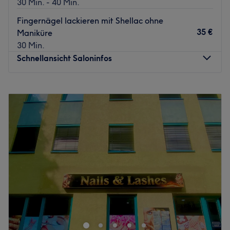
30 Min. - 40 Min.
Fingernägel lackieren mit Shellac ohne
35 €
Maniküre
30 Min.
Schnellansicht Saloninfos
Montag
09:00
–
20:00
Dienstag
09:00
–
20:00
Mittwoch
09:00
–
20:00
Donnerstag
09:00
–
20:00
Freitag
09:00
–
20:00
Samstag
09:00
–
18:00
Sonntag
Geschlossen
Tokyo Nails is ein charmantes Nagelstudio im Herzen von
Starnberg, das sämtliche klassischen Nagelservices
anbietet – von Maniküre und Pediküre über Modellagen
bis hin zu kreativem Nageldesign. Kompetent, sauber