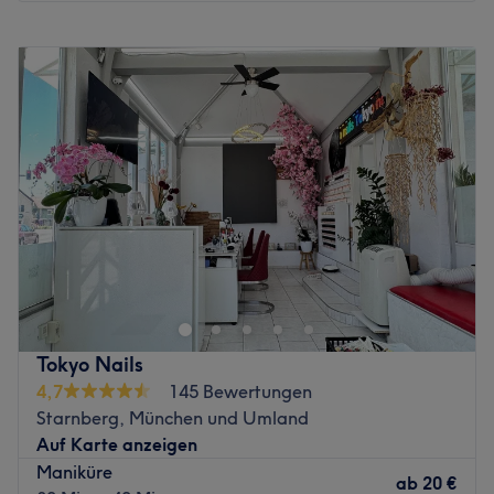
und Ausstrahlung. Die Palette der angebotenen Beauty-
Montag
09:30
–
19:00
Treatments wird kaum Wünsche offen lassen und so
Dienstag
09:30
–
19:00
verlässt hier jede Kundin wohlig erfrischt und gepflegt
Mittwoch
09:30
–
19:00
den Salon. Sich einfach mal wieder "Me-Time" gönnen,
Donnerstag
09:30
–
19:00
das gelingt im MIZU SPA sehr leicht. Wunderschönes
Freitag
09:30
–
19:00
Permanent Make-Up aus geübter Hand, Wimpern die
Samstag
09:30
–
19:00
bleiben, dazu eine Massage und ein regenerierendes
Sonntag
Geschlossen
Facial. Hier trennt dich nichts von deiner eigenen
Schönheit, MIZU ist die Rund-Um-Sorglos-Adresse für
Befindet sich zentral gelegen in Volksdorf ( 5 Minuten
deinen Körper. Buche jetzt und überzeuge dich selbst!
Fußweg von der U-Bahn ) und hat eine Vielzahl an
Zurück zur Salonansicht
Geschäften in der Umgebung.
Zurück zur Salonansicht
Tokyo Nails
4,7
145 Bewertungen
Starnberg, München und Umland
Auf Karte anzeigen
Maniküre
ab
20 €