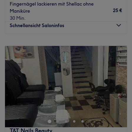
Fingernägel lackieren mit Shellac ohne
25 €
Maniküre
30 Min.
Schnellansicht Saloninfos
Montag
10:00
–
18:00
Dienstag
10:00
–
18:00
Mittwoch
10:00
–
18:00
Donnerstag
10:00
–
18:00
Freitag
10:00
–
18:00
Samstag
10:00
–
18:00
Sonntag
Geschlossen
Check your Nails & Beauty in Berlin-Wedding ist die
Adresse für gepflegte Nägel und kleine Beauty-Auszeiten.
In entspannter Atmosphäre werden hier professionelle
Nagelservices angeboten – ideal für alle, die Wert auf
ein sauberes Ergebnis und einen frischen Look legen.
T&T Nails Beauty