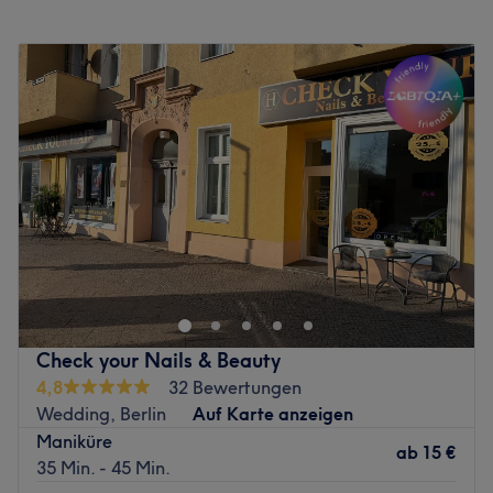
den Salon zu einer echten Ruheoase.
Montag
10:00
–
20:00
Expertise: Nina ist staatlich anerkannte Kosmetikerin und
Dienstag
10:00
–
20:00
bildet sich regelmäßig weiter!
Mittwoch
10:00
–
20:00
Extras: Parkmöglichkeiten vor Ort.
Donnerstag
10:00
–
20:00
Zurück zur Salonansicht
Freitag
10:00
–
20:00
Samstag
10:00
–
19:00
Sonntag
Geschlossen
In Sachen Nagelpflege kannst du dem Team von T.D
Nails ruhigen Gewissens vertrauen,hier arbeiten die
absoluten Profi
Zurück zur Salonansicht
Check your Nails & Beauty
4,8
32 Bewertungen
Wedding, Berlin
Auf Karte anzeigen
Maniküre
ab
15 €
35 Min. - 45 Min.