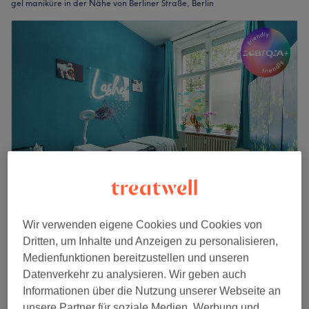
gel maniküre in der Nähe von Berliner Straße, Berlin
Rosi Beauty
Wir verwenden eigene Cookies und Cookies von
4,6
488 Bewertungen
Dritten, um Inhalte und Anzeigen zu personalisieren,
Uhlandstraße, Berlin
Auf Karte anzeigen
Medienfunktionen bereitzustellen und unseren
Maniküre mit Shellac
Datenverkehr zu analysieren. Wir geben auch
30 €
40 Min.
Informationen über die Nutzung unserer Webseite an
unsere Partner für soziale Medien, Werbung und