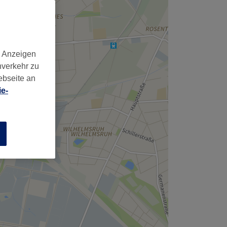
d Anzeigen
nverkehr zu
ebseite an
e-
n