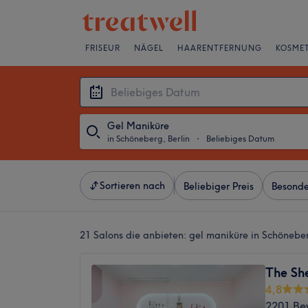
FRISEUR
NÄGEL
HAARENTFERNUNG
KOSMET
Gel Maniküre
in Schöneberg, Berlin
・
Beliebiges Datum
Sortieren nach
Beliebiger Preis
Besonde
21 Salons die anbieten:
gel maniküre in Schöneber
The Sh
4,8
2201 Be