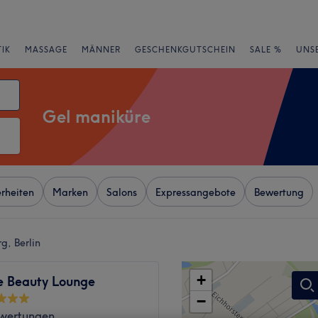
IK
MASSAGE
MÄNNER
GESCHENKGUTSCHEIN
SALE %
UNS
Gel maniküre
rheiten
Marken
Salons
Expressangebote
Bewertung
g, Berlin
+
e Beauty Lounge
−
wertungen