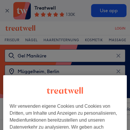
Treatwell
Use app
130K
LOGIN
FRISEUR
NÄGEL
HAARENTFERNUNG
KOSMETIK
MASSAGE
Wir verwenden eigene Cookies und Cookies von
Sortieren nach
Beliebiger Preis
Besonderheiten
Sal
Dritten, um Inhalte und Anzeigen zu personalisieren,
Medienfunktionen bereitzustellen und unseren
2 Salons die anbieten:
Datenverkehr zu analysieren. Wir geben auch