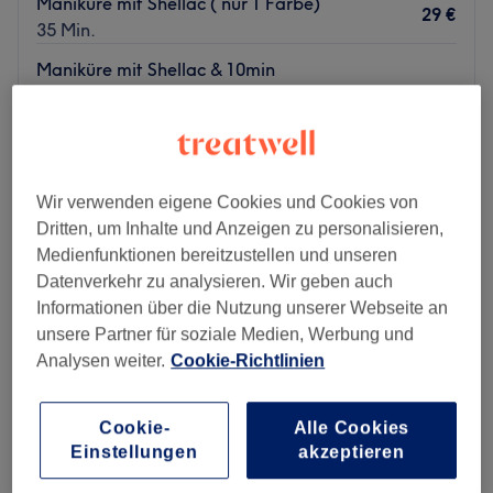
Maniküre mit Shellac ( nur 1 Farbe)
29 €
35 Min.
Maniküre mit Shellac & 10min
37 €
Entspannungmassage
50 Min.
Schnellansicht Saloninfos
Wir verwenden eigene Cookies und Cookies von
Montag
09:30
–
19:30
Dritten, um Inhalte und Anzeigen zu personalisieren,
Dienstag
09:30
–
19:30
Medienfunktionen bereitzustellen und unseren
Mittwoch
09:30
–
19:30
Datenverkehr zu analysieren. Wir geben auch
Donnerstag
09:30
–
19:30
Informationen über die Nutzung unserer Webseite an
Freitag
09:30
–
19:30
unsere Partner für soziale Medien, Werbung und
Samstag
10:00
–
17:30
Analysen weiter.
Cookie-Richtlinien
Sonntag
Geschlossen
Hast du Lust auf bunte, ausgefallene Fingernägel oder
Cookie-
Alle Cookies
doch lieber einen klassischen, natürlichen Look? So oder
Einstellungen
akzeptieren
so, bei The Nails 80 in Berlin, Rummelsburg werden deine