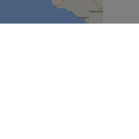
Leaflet
| ©
OpenStreetMap
contributors
Unternehmen
Über uns
Jobs
Impressum