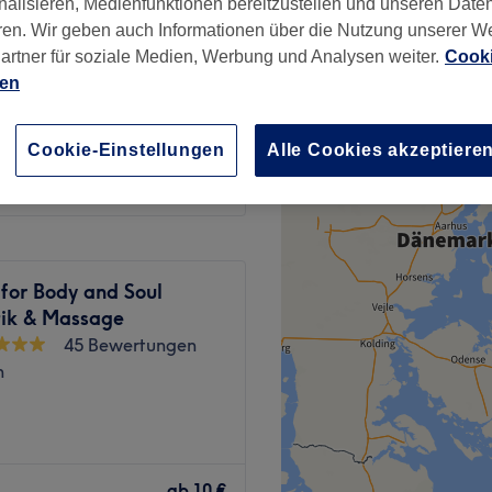
nalisieren, Medienfunktionen bereitzustellen und unseren Date
ren. Wir geben auch Informationen über die Nutzung unserer W
artner für soziale Medien, Werbung und Analysen weiter.
Cooki
ien
42 €
Cookie-Einstellungen
Alle Cookies akzeptiere
for Body and Soul
ik & Massage
45 Bewertungen
n
an der Alz steht für
Wohlfühlmomente. Mit einem
ab
10 €