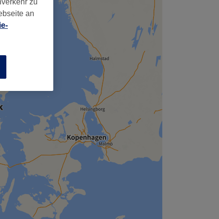
nverkehr zu
ebseite an
e-
n