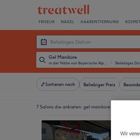
FRISEUR
NÄGEL
HAARENTFERNUNG
KOSMET
Gel Maniküre
in der Nähe von Bayerische Alpen
・
Beliebiges D
Sortieren nach
Beliebiger Preis
Besonde
7 Salons die anbieten:
gel maniküre in der Nähe v
N.Beau
5,0
Wir verw
Altenmar