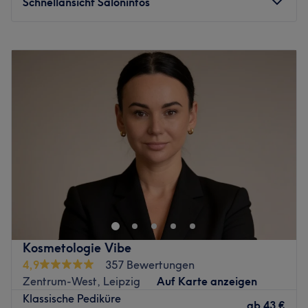
Schnellansicht Saloninfos
Montag
09:00
–
19:00
Dienstag
09:00
–
14:00
Mittwoch
09:00
–
19:00
Donnerstag
09:00
–
19:00
Freitag
09:00
–
19:00
Samstag
13:00
–
17:00
Sonntag
Geschlossen
Im Kosmetikstudio Skin Glow in Leipzig, Zentrum-West
dreht sich alles um deine natürliche Schönheit. Mit
modernsten Behandlungsmethoden, hochwertigen
Pflegeprodukten und einer persönlichen Beratung sorgt
das erfahrene Team für strahlend schöne Haut und ein
Kosmetologie Vibe
rundum gepflegtes Wohlbefinden. Ob wohltuende
4,9
357 Bewertungen
Gesichtsbehandlungen, professionelle Hautanalysen oder
Zentrum-West, Leipzig
Auf Karte anzeigen
effektive Anti-Aging-Treatments – bei Skin Glow findest
Klassische Pediküre
du die perfekte Auszeit vom Alltag.
ab
43 €