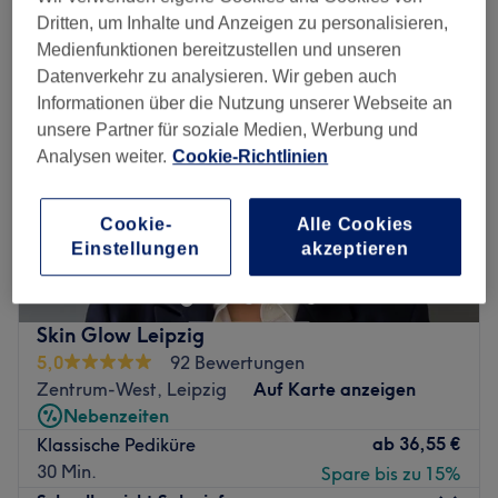
Dritten, um Inhalte und Anzeigen zu personalisieren,
Medienfunktionen bereitzustellen und unseren
Datenverkehr zu analysieren. Wir geben auch
Informationen über die Nutzung unserer Webseite an
unsere Partner für soziale Medien, Werbung und
Analysen weiter.
Cookie-Richtlinien
Cookie-
Alle Cookies
Einstellungen
akzeptieren
Skin Glow Leipzig
5,0
92 Bewertungen
Zentrum-West, Leipzig
Auf Karte anzeigen
Nebenzeiten
ab
36,55 €
Klassische Pediküre
30 Min.
Spare bis zu 15%