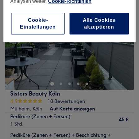
Analysen weiter.
Cookie-Richtlinien
Cookie-
Alle Cookies
Einstellungen
akzeptieren
Sisters Beauty Köln
4,9
10 Bewertungen
Mülheim, Köln
Auf Karte anzeigen
Pediküre (Zehen + Fersen)
45 €
1 Std.
Pediküre (Zehen + Fersen) + Beschichtung +