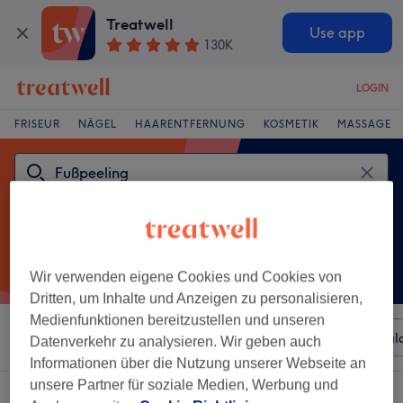
Treatwell
Use app
130K
LOGIN
FRISEUR
NÄGEL
HAARENTFERNUNG
KOSMETIK
MASSAGE
Wir verwenden eigene Cookies und Cookies von
Dritten, um Inhalte und Anzeigen zu personalisieren,
Medienfunktionen bereitzustellen und unseren
Sortieren nach
Beliebiger Preis
Besonderheiten
Sal
Datenverkehr zu analysieren. Wir geben auch
Informationen über die Nutzung unserer Webseite an
unsere Partner für soziale Medien, Werbung und
Ein Salon, der anbietet:
fußpeeling in Mülheim, Köln