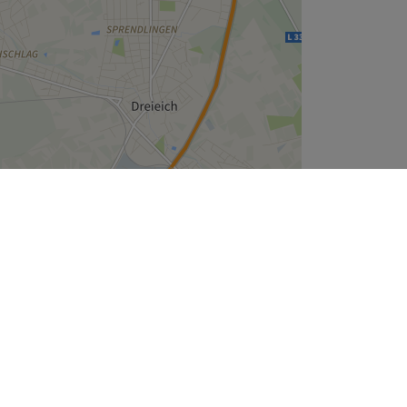
Leaflet
| ©
OpenStreetMap
contributors
Unternehmen