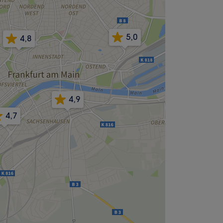
5,0
4,8
4,9
4,7