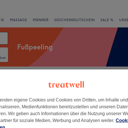
IK
MASSAGE
MÄNNER
GESCHENKGUTSCHEIN
SALE %
UNS
Fußpeeling
atum
rheiten
Salons
Expressangebote
Bewertung
 Innenstadt, Frankfurt am Main
enden eigene Cookies und Cookies von Dritten, um Inhalte un
nalisieren, Medienfunktionen bereitzustellen und unseren Date
+
ssplege Praxis Snezana
ren. Wir geben auch Informationen über die Nutzung unserer W
c
−
artner für soziale Medien, Werbung und Analysen weiter.
Cooki
7 Bewertungen
ien