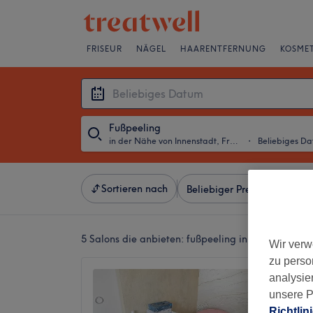
FRISEUR
NÄGEL
HAARENTFERNUNG
KOSMET
Fußpeeling
in der Nähe von Innenstadt, Frankfurt am Main
・
Beliebiges D
Sortieren nach
Beliebiger Preis
Besonde
5 Salons die anbieten:
fußpeeling in der Nähe von
Wir verw
zu perso
Fachfu
analysie
Kaljevi
unsere P
4,9
Richtlin