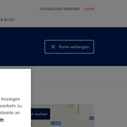
FÜR GESCHÄFTSPARTNER
LOGIN
ER BLOG
Karte verbergen
Karte anzeigen
d Anzeigen
nverkehr zu
ebseite an
In diesem Gebiet suchen
e-
,