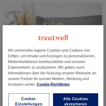
Wir verwenden eigene Cookies und Cookies von
Dritten, um Inhalte und Anzeigen zu personalisieren,
Medienfunktionen bereitzustellen und unseren
Datenverkehr zu analysieren. Wir geben auch
Exquisite Beauty Studio Dortmund
Informationen über die Nutzung unserer Webseite an
4,9
235 Bewertungen
unsere Partner für soziale Medien, Werbung und
Dortmund
Auf Karte anzeigen
Analysen weiter.
Cookie-Richtlinien
75 €
Nagelverlängerung
1 Std. 45 Min.
85 €
Cookie-
Alle Cookies
Pediküre
Einstellungen
akzeptieren