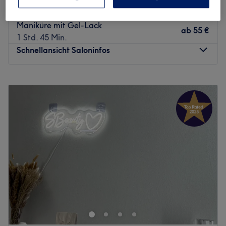
ab
40 €
50 Min. - 1 Std. 30 Min.
Maniküre mit Gel-Lack
ab
55 €
1 Std. 45 Min.
Schnellansicht Saloninfos
Montag
10:00
–
19:00
Dienstag
10:00
–
19:00
Mittwoch
10:00
–
19:00
Donnerstag
10:00
–
19:00
Freitag
10:00
–
19:00
Samstag
10:00
–
18:00
Sonntag
10:00
–
18:00
Auch ein schöner Augenaufschlag kann entzücken und
den bekommst du ab sofort bei Exquisite Beauty
Academy in Dortmund. Hier erwartet dich ein
ausgebildeter Profi, der mit faszinierenden Techniken und
hochwertigen Produkten brilliert. Wenn auch du dir das