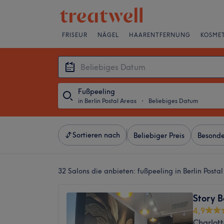
FRISEUR
NÄGEL
HAARENTFERNUNG
KOSMET
Fußpeeling
in Berlin Postal Areas
・
Beliebiges Datum
Sortieren nach
Beliebiger Preis
Besonde
32 Salons die anbieten:
fußpeeling in Berlin Posta
Story 
4,9
Charlott