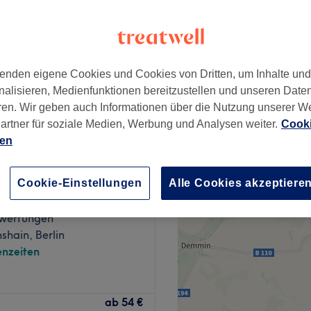
enden eigene Cookies und Cookies von Dritten, um Inhalte un
8 €
nalisieren, Medienfunktionen bereitzustellen und unseren Date
ren. Wir geben auch Informationen über die Nutzung unserer W
artner für soziale Medien, Werbung und Analysen weiter.
Cooki
ien
auty
Cookie-Einstellungen
Alle Cookies akzeptiere
wertungen
hshain, Berlin
nzeiten
dem Alltagsstress
ab
54 €
nern lassen. Hier erwarten