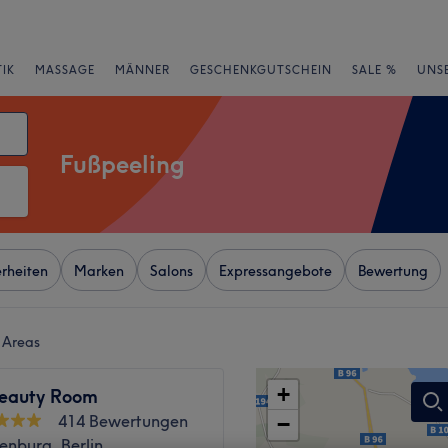
IK
MASSAGE
MÄNNER
GESCHENKGUTSCHEIN
SALE %
UNS
Fußpeeling
rheiten
Marken
Salons
Expressangebote
Bewertung
l Areas
+
Beauty Room
414 Bewertungen
−
enburg, Berlin