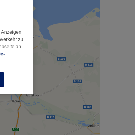
d Anzeigen
nverkehr zu
ebseite an
e-
n