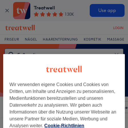
Treatwell
Use app
130K
LOGIN
FRISEUR
NÄGEL
HAARENTFERNUNG
KOSMETIK
MASSAGE
Wir verwenden eigene Cookies und Cookies von
Dritten, um Inhalte und Anzeigen zu personalisieren,
Medienfunktionen bereitzustellen und unseren
Datenverkehr zu analysieren. Wir geben auch
Sortieren nach
Beliebiger Preis
Salons
Expressange
Informationen über die Nutzung unserer Webseite an
unsere Partner für soziale Medien, Werbung und
Ein Salon, der anbietet:
fußpeeling in Alt-Godesberg, Bonn
Analysen weiter.
Cookie-Richtlinien