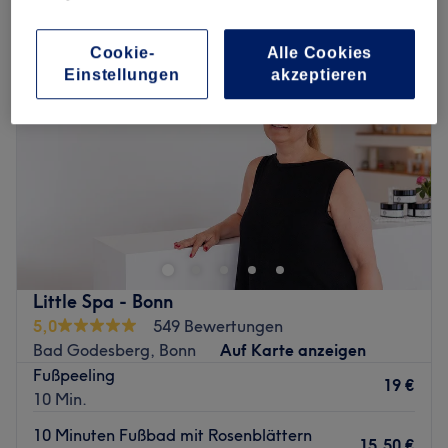
Cookie-
Alle Cookies
Einstellungen
akzeptieren
Little Spa - Bonn
5,0
549 Bewertungen
Bad Godesberg, Bonn
Auf Karte anzeigen
Fußpeeling
19 €
10 Min.
10 Minuten Fußbad mit Rosenblättern
15,50 €