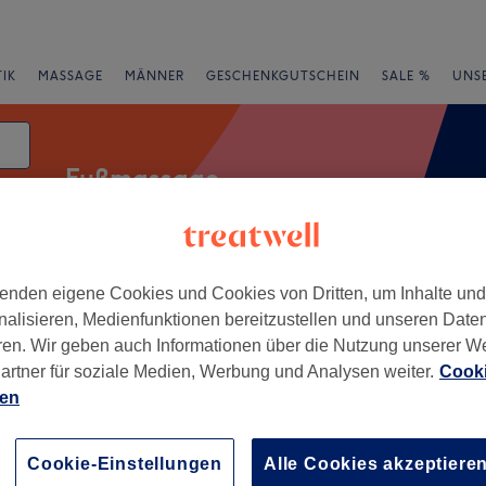
IK
MASSAGE
MÄNNER
GESCHENKGUTSCHEIN
SALE %
UNS
Fußmassage
enden eigene Cookies und Cookies von Dritten, um Inhalte un
Expressangebote
Bewertung
nalisieren, Medienfunktionen bereitzustellen und unseren Date
ren. Wir geben auch Informationen über die Nutzung unserer W
von Ulm
artner für soziale Medien, Werbung und Analysen weiter.
Cooki
ien
+
Thai Spa & Massage
adt
−
Cookie-Einstellungen
Alle Cookies akzeptiere
50 Bewertungen