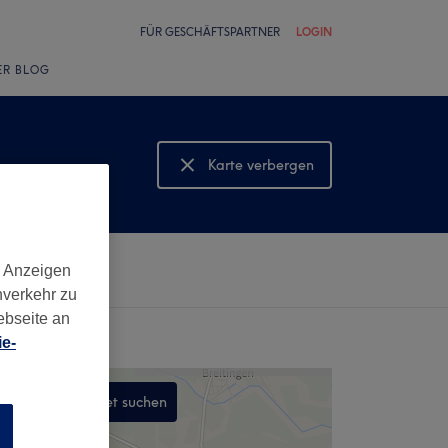
FÜR GESCHÄFTSPARTNER
LOGIN
ER BLOG
Karte verbergen
Karte anzeigen
d Anzeigen
nverkehr zu
ebseite an
e-
In diesem Gebiet suchen
n
,