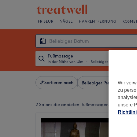
FRISEUR
NÄGEL
HAARENTFERNUNG
KOSMET
Fußmassage
in der Nähe von Ulm
・
Beliebiges Datum
Sortieren nach
Wir verw
Beliebiger Preis
Salons
zu perso
analysie
2 Salons die anbieten:
fußmassagen in der Nähe 
unsere P
Richtlin
Sukho 
Dornst
4,7