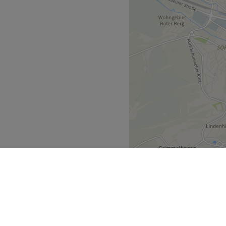
ne Welt aus duftenden
enden Massagen und
ne in die Ferne reisen zu
Zurück zur Salonansicht