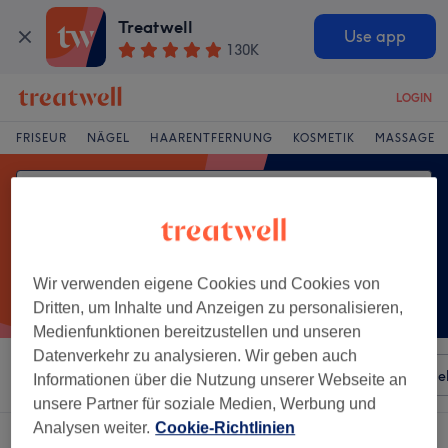
Treatwell
Use app
130K
LOGIN
FRISEUR
NÄGEL
HAARENTFERNUNG
KOSMETIK
MASSAGE
Wir verwenden eigene Cookies und Cookies von
Dritten, um Inhalte und Anzeigen zu personalisieren,
Medienfunktionen bereitzustellen und unseren
Datenverkehr zu analysieren. Wir geben auch
Sortieren nach
Besonderheiten
Salons
Expressange
Informationen über die Nutzung unserer Webseite an
unsere Partner für soziale Medien, Werbung und
Analysen weiter.
Cookie-Richtlinien
Ein Salon, der anbietet:
fußmassage in Taucha