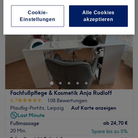
Cookie-
Alle Cookies
Einstellungen
akzeptieren
Fachfußpflege & Kosmetik Anja Rudloff
4,7
108 Bewertungen
Plaußig-Portitz, Leipzig
Auf Karte anzeigen
Last Minute
ab
24,70 €
Fußmassage
20 Min.
Spare bis zu 5%