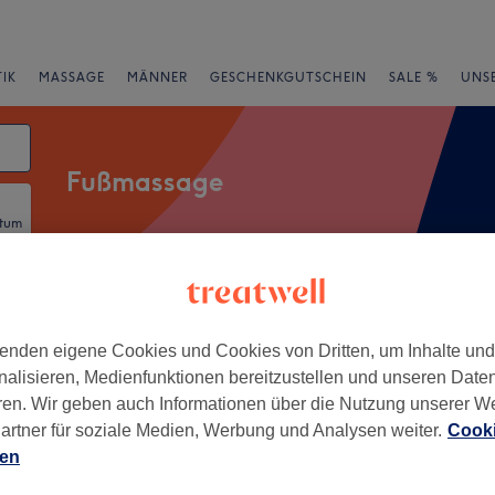
IK
MASSAGE
MÄNNER
GESCHENKGUTSCHEIN
SALE %
UNS
Fußmassage
atum
rheiten
Marken
Salons
Expressangebote
Bewertung
enden eigene Cookies und Cookies von Dritten, um Inhalte un
n Stadtbezirk IV, Essen
nalisieren, Medienfunktionen bereitzustellen und unseren Date
ren. Wir geben auch Informationen über die Nutzung unserer W
artner für soziale Medien, Werbung und Analysen weiter.
Cooki
+
 Care - Limbecker
ien
−