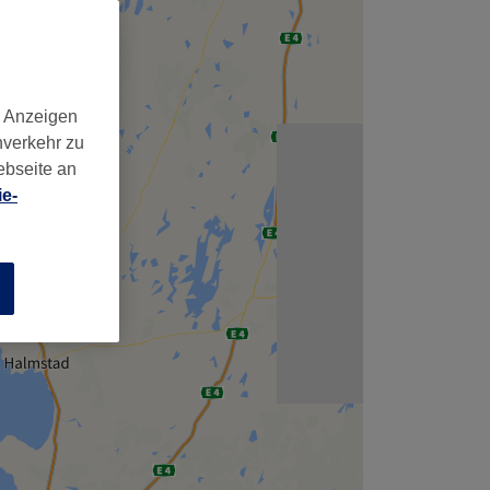
d Anzeigen
nverkehr zu
ebseite an
e-
n