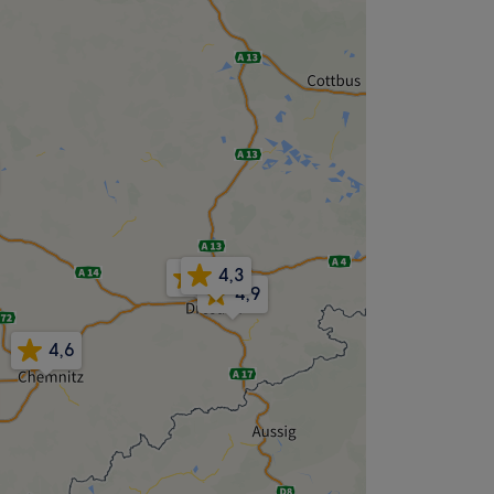
4,3
4,7
4,9
4,6