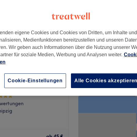
enden eigene Cookies und Cookies von Dritten, um Inhalte un
45 €
nalisieren, Medienfunktionen bereitzustellen und unseren Date
ren. Wir geben auch Informationen über die Nutzung unserer W
artner für soziale Medien, Werbung und Analysen weiter.
Cooki
ien
Me Beauty ( Head spa-
Cookie-Einstellungen
Alle Cookies akzeptiere
-Massage)
wertungen
eipzig
ir in Zwickau, Deinem Ort
te Auszeiten vom Alltag.
ab
45 €