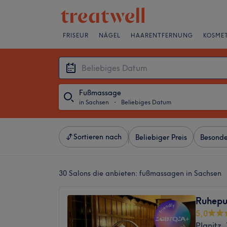
FRISEUR
NÄGEL
HAARENTFERNUNG
KOSMET
Fußmassage
in Sachsen
・
Beliebiges Datum
Sortieren nach
Beliebiger Preis
Besonde
30 Salons die anbieten:
fußmassagen in Sachsen
Ruhepu
5,0
Planitz,