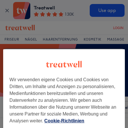
Treatwell
Use app
130K
LOGIN
FRISEUR
NÄGEL
HAARENTFERNUNG
KOSMETIK
MASSAGE
Wir verwenden eigene Cookies und Cookies von
Dritten, um Inhalte und Anzeigen zu personalisieren,
Medienfunktionen bereitzustellen und unseren
Datenverkehr zu analysieren. Wir geben auch
Sortieren nach
Informationen über die Nutzung unserer Webseite an
Besonderheiten
Salons
Expressange
unsere Partner für soziale Medien, Werbung und
Analysen weiter.
Cookie-Richtlinien
Ein Salon, der anbietet:
fußmassage in Pohlheim, Hessen