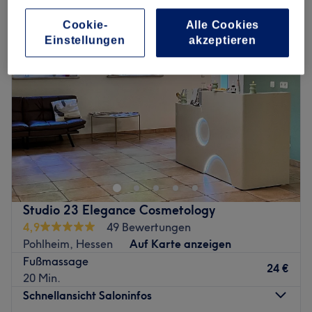
Cookie-
Alle Cookies
Einstellungen
akzeptieren
Studio 23 Elegance Cosmetology
4,9
49 Bewertungen
Pohlheim, Hessen
Auf Karte anzeigen
Fußmassage
24 €
20 Min.
Schnellansicht Saloninfos