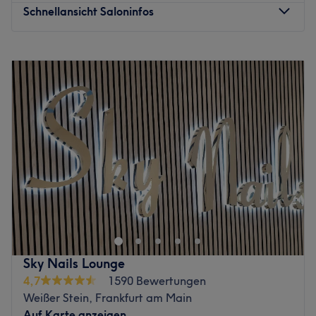
Schnellansicht Saloninfos
Montag
08:00
–
21:00
Dienstag
08:00
–
21:00
Mittwoch
08:00
–
21:00
Donnerstag
08:00
–
21:00
Freitag
08:00
–
21:00
Samstag
08:00
–
21:00
Sonntag
Geschlossen
Träumst du von perfekt gestylten Nägeln nach den
neuesten Trends? Und von wunderschönen, gepflegten
Händen und Füßen? Dann bist du bei Sky Nails Bar, dem
Geheimtipp am Dornbusch, direkt an der Haltestelle
Hügelstraße, genau richtig! Erfahre, wie schön auch
Sky Nails Lounge
deine Nägel aussehen können und buche dir dafür ganz
4,7
1590 Bewertungen
einfach und schnell deinen Wunschtermin online mit
Weißer Stein, Frankfurt am Main
Treatwell!
Auf Karte anzeigen