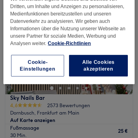
fußmassagen in der Nähe von Nord-West, Frankfurt am Main
Dritten, um Inhalte und Anzeigen zu personalisieren,
Medienfunktionen bereitzustellen und unseren
Datenverkehr zu analysieren. Wir geben auch
Informationen über die Nutzung unserer Webseite an
unsere Partner für soziale Medien, Werbung und
Analysen weiter.
Cookie-Richtlinien
Cookie-
Alle Cookies
Einstellungen
akzeptieren
Sky Nails Bar
4,6
2573 Bewertungen
Dornbusch, Frankfurt am Main
Auf Karte anzeigen
Fußmassage
25 €
30 Min.