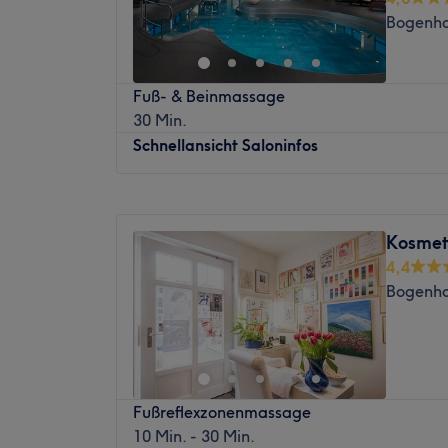
Samstag
09:00
–
16:00
Spezialität ist die professionelle Fußpfleg
Bogenha
Sonntag
Geschlossen
Ungarisch.
Was uns an dem Salon gefällt:
Wir haben einen echten Geheimtipp für di
Atmosphäre: Ruhig, entspannend, zum Woh
Fuß- & Beinmassage
Bogenhausen in München ist die Manufaktur
Expertise: Fuß- und Handpflege.
30 Min.
Hier wird das Gesundheitsprofil nachhalti
Produkte und Produktmarken: OPI, 2M Bea
Schnellansicht Saloninfos
langfristig ins Gleichgewicht gebracht.
Extras: Kostenlose Getränke, kostenlose Par
Nächste öffentliche Verkehrsmittel:
Montag
07:00
–
21:00
Die Straßenbahn Haltestelle Friedensengel/
Dienstag
07:00
–
21:00
Katzensprung entfernt.
Kosmeti
Mittwoch
07:00
–
21:00
4,4
Das Team:
Donnerstag
07:00
–
21:00
Bogenha
Freitag
07:00
–
21:00
Das aufmerksame Team erwartet dich mit e
Samstag
07:00
–
21:00
Behandlungsspektrum und will, dass du dic
Sonntag
07:00
–
21:00
wohl fühlst, eine Auszeit genießt und gleic
Schönheit investierst. Hier wird ein ganzhe
Sie wollen den Alltag vergessen und sich e
Verbindung von Gesundheit und Look & Styl
Fußreflexzonenmassage
gönnen? Dann sind Sie im stilvollen und 
Was uns an dem Salon gefällt:
10 Min. - 30 Min.
medius Spa im Four Points by Sheraton Mu