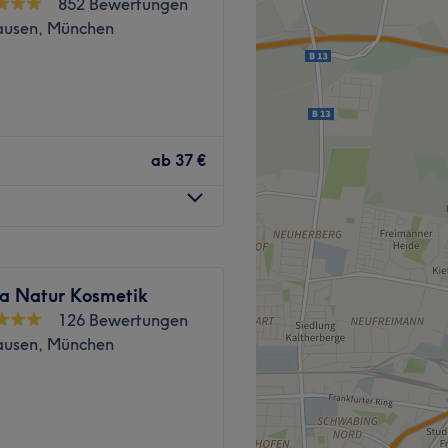
852 Bewertungen
Zurück zur Salonansicht
usen, München
Massage- und Therapiesalon,
punkt stehen, mit dem Ziel,
ab
37 €
re Hautverbessering und
eten.
ndlungsatmosphäre bieten
ngen ausschließlich für
ss anderslautende
 Natur Kosmetik
126 Bewertungen
Salon befindet sich an der
usen, München
).
nes, erfahrenes Team mit
r sind professionell,
ürfnisse der Kunden
io in München Bogenhausen