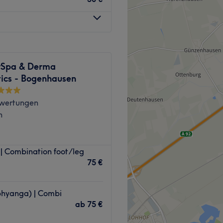
fting, entspannende
ende Gesichtsbehandlungen,
 Schönheit getan. Alles was
 du dir easy und bequem über
rSpa & Derma
ics - Bogenhausen
r wenige Gehminuten
wertungen
n
is, die individuell auf
in München‑Bogenhausen ist
um dir einzigartige
 Combination foot/leg
tudio von Alevtyna
ebnis zu ermöglichen. Es
75 €
ionellen Massagen für
ch Chinesisch und
 Anwendungen wie
für den Sommer zu werden
hyanga) | Combi
ießen
ab
75 €
fühlen.
en und Pediküren,