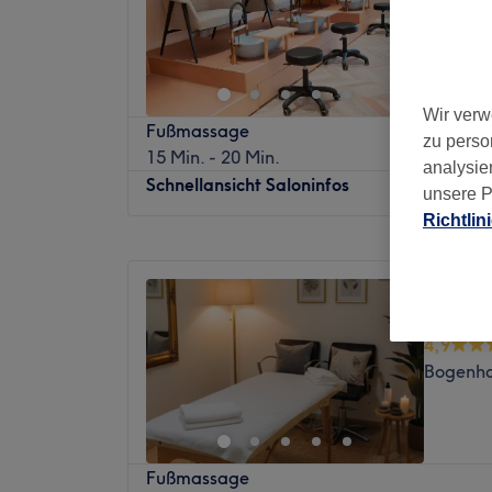
Au-Haid
Wir verw
Fußmassage
zu perso
15 Min. - 20 Min.
analysie
Schnellansicht Saloninfos
unsere P
Richtlin
Montag
10:00
–
19:30
Dienstag
10:00
–
19:30
Alevty
Mittwoch
10:00
–
19:30
Kosmet
Donnerstag
10:00
–
19:30
4,9
Freitag
10:00
–
19:30
Bogenha
Samstag
10:00
–
18:00
Sonntag
Geschlossen
Peaches Beauty in München, Bogenhausen,
Fußmassage
Schönheitssalon, der dir ein umfassendes W