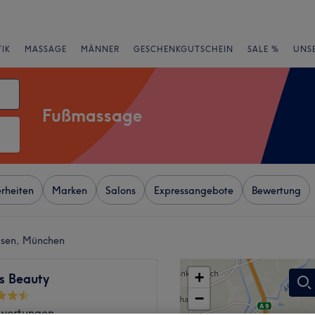
IK
MASSAGE
MÄNNER
GESCHENKGUTSCHEIN
SALE %
UNS
Fußmassage
rheiten
Marken
Salons
Expressangebote
Bewertung
usen, München
+
s Beauty
−
wertungen