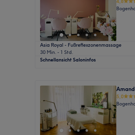
4,8
Donnerstag
10:00
–
18:00
Bogenha
Freitag
10:00
–
18:00
Samstag
12:00
–
18:00
Sonntag
Geschlossen
Beautytime in München ist ein moderner 
Asia Royal - Fußreflexzonenmassage
in dem Wohlbefinden und Komfort im Mittel
30 Min. - 1 Std.
Kunden tiefgehende Entspannung, sichtba
Schnellansicht Saloninfos
eine rundum wohltuende Behandlung zu bi
„Zum Schutz einer vertrauensvollen Beha
Montag
10:00
–
19:00
wir unsere Massagen und Kosmetikbehandlu
Dienstag
10:00
–
19:00
Frauen an. Wir bitten um Verständnis, da
Amanda
Mittwoch
10:00
–
19:00
Buchungen storniert werden.”
5,0
Donnerstag
10:00
–
19:00
Nächstgelegener öffentlicher Verkehr: Der 
Bogenha
Freitag
10:00
–
19:00
Haltestelle Prinz-Eugen-Park (Tram 17 & 16
Samstag
10:00
–
15:00
Das Team: Der Salon verfügt über ein klei
Sonntag
Geschlossen
mehr als 18 Jahren Expertise. Die Mitarbeite
freundlich und setzen alles daran, die Bed
Die Massagen im Orchidee Wellness Stud