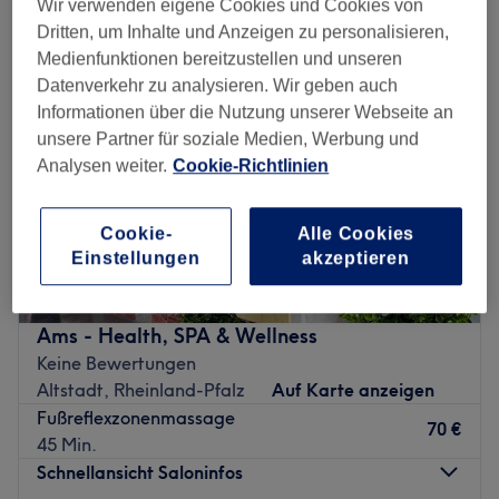
Wir verwenden eigene Cookies und Cookies von
Dritten, um Inhalte und Anzeigen zu personalisieren,
Medienfunktionen bereitzustellen und unseren
Datenverkehr zu analysieren. Wir geben auch
Informationen über die Nutzung unserer Webseite an
unsere Partner für soziale Medien, Werbung und
Analysen weiter.
Cookie-Richtlinien
Cookie-
Alle Cookies
Einstellungen
akzeptieren
Ams - Health, SPA & Wellness
Keine Bewertungen
Altstadt, Rheinland-Pfalz
Auf Karte anzeigen
Fußreflexzonenmassage
70 €
45 Min.
Schnellansicht Saloninfos