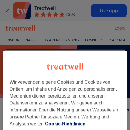
Treatwell
Use app
130K
LOGIN
FRISEUR
NÄGEL
HAARENTFERNUNG
KOSMETIK
MASSAGE
Wir verwenden eigene Cookies und Cookies von
Dritten, um Inhalte und Anzeigen zu personalisieren,
Medienfunktionen bereitzustellen und unseren
Datenverkehr zu analysieren. Wir geben auch
Sortieren nach
Besonderheiten
Salons
Expressange
Informationen über die Nutzung unserer Webseite an
unsere Partner für soziale Medien, Werbung und
Analysen weiter.
Cookie-Richtlinien
Ein Salon, der anbietet:
fußmassage in Luckenwalde