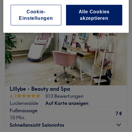
Cookie-
Alle Cookies
Einstellungen
akzeptieren
Lillybe - Beauty and Spa
4,9
313 Bewertungen
Luckenwalde
Auf Karte anzeigen
Fußmassage
7 €
10 Min.
Schnellansicht Saloninfos