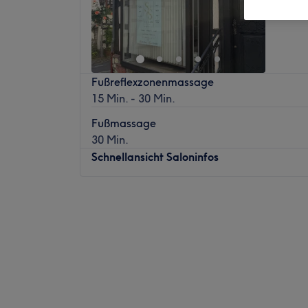
Fußreflexzonenmassage
15 Min. - 30 Min.
Fußmassage
30 Min.
Schnellansicht Saloninfos
Montag
11:00
–
19:00
Dienstag
16:00
–
19:00
Mittwoch
Geschlossen
Donnerstag
16:00
–
19:00
Freitag
11:00
–
19:00
Samstag
10:00
–
15:00
Sonntag
Geschlossen