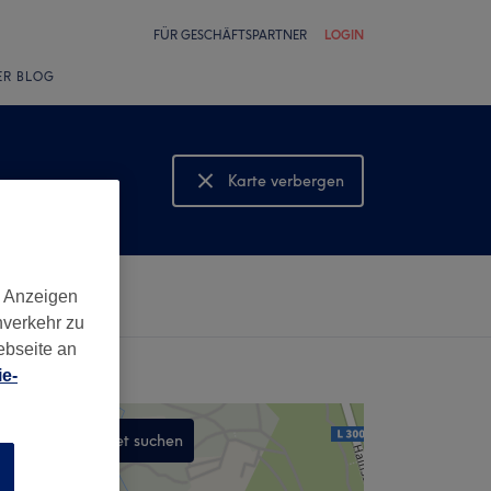
FÜR GESCHÄFTSPARTNER
LOGIN
ER BLOG
Karte verbergen
Karte anzeigen
d Anzeigen
nverkehr zu
ebseite an
e-
In diesem Gebiet suchen
n
,