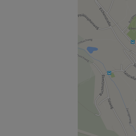
n Kronberg Taunus
- Studio
ung sowie gepflegte Beauty-
 stehen Wohlbefinden,
telpunkt.
en Sie: für alle und auf Ihre
uen Lifting, klassische
ck oder Shellack außerdem
ge, eingewachsene Nagel,
ehandeln.
Zurück zur Salonansicht