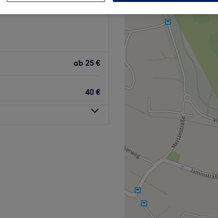
ab
25 €
40 €