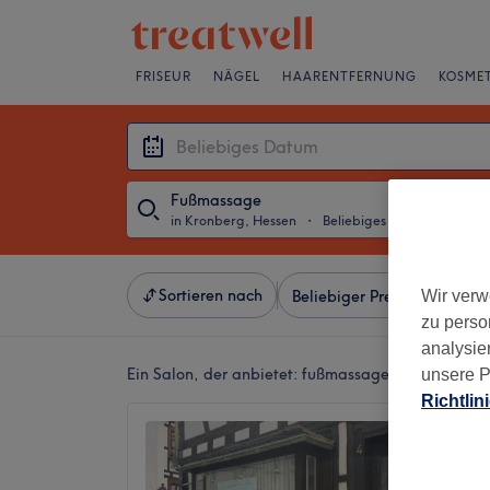
FRISEUR
NÄGEL
HAARENTFERNUNG
KOSMET
Fußmassage
in Kronberg, Hessen
・
Beliebiges Datum
Sortieren nach
Wir verw
Beliebiger Preis
Besonde
zu perso
analysie
Ein Salon, der anbietet:
fußmassage in Kronberg,
unsere P
Richtlin
Silk Su
5,0
Kronber