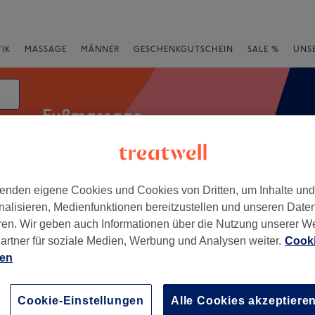
IK
MASSAGE
MÄNNER
GESCHENKGUTSCHEIN
SALE %
UNS
Fußmassage
enden eigene Cookies und Cookies von Dritten, um Inhalte un
rheiten
Marken
Salons
Expressangebote
Bewertung
nalisieren, Medienfunktionen bereitzustellen und unseren Date
ren. Wir geben auch Informationen über die Nutzung unserer W
 Hessen
artner für soziale Medien, Werbung und Analysen weiter.
Cooki
ien
+
gar Studio Kronberg
9 Bewertungen
−
Cookie-Einstellungen
Alle Cookies akzeptiere
g, Hessen