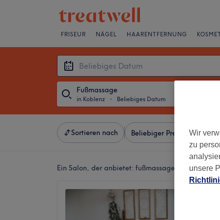
FRISEUR
NÄGEL
HAARENTFERNUNG
KOSMET
Fußmassage
in Koblenz
・
Beliebiges Datum
Sortieren nach
Wir verw
Beliebiger Preis
Besonde
zu perso
analysie
Ein Salon, der anbietet:
fußmassage in Koblenz
unsere P
Richtlin
Massag
"Tanja
4,9