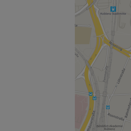
et Ihnen ein breites
lungen.
massagen, ein breites
rschiedene Körperwickel –
elings, professionelle
 für Anti-Cellulite-
em Gewichtsverlust und
wie Russisch möglich.
h
, natürliche Inhaltsstoffe,
entlichen Verkehrsmittel