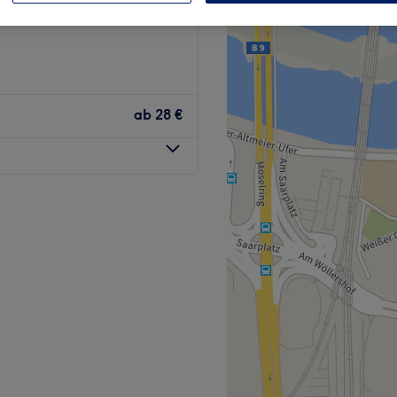
, Koblenz
ab
28 €
 und freuen uns, eine neue
. Unsere kleine, gemütliche