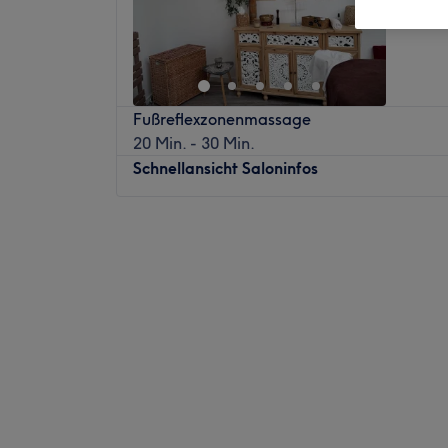
Altstadt
Fußreflexzonenmassage
20 Min. - 30 Min.
Schnellansicht Saloninfos
Montag
10:00
–
20:00
Dienstag
10:00
–
20:00
Mittwoch
10:00
–
20:00
Donnerstag
10:00
–
20:00
Freitag
10:00
–
20:00
Samstag
10:00
–
19:00
Sonntag
Geschlossen
Wir sind ein Team von Wellness-Masseuren
Praxis im Zentrum von Koblenz zu eröffnen