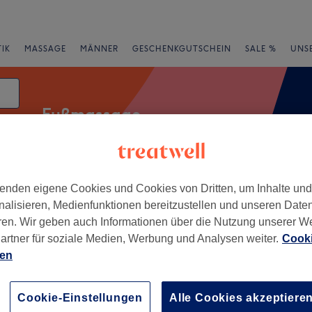
IK
MASSAGE
MÄNNER
GESCHENKGUTSCHEIN
SALE %
UNS
Fußmassage
enden eigene Cookies und Cookies von Dritten, um Inhalte un
rheiten
Marken
Salons
Expressangebote
Bewertung
nalisieren, Medienfunktionen bereitzustellen und unseren Date
ren. Wir geben auch Informationen über die Nutzung unserer W
artner für soziale Medien, Werbung und Analysen weiter.
Cooki
ien
+
e & Körperpflege
"
−
Cookie-Einstellungen
Alle Cookies akzeptiere
16 Bewertungen