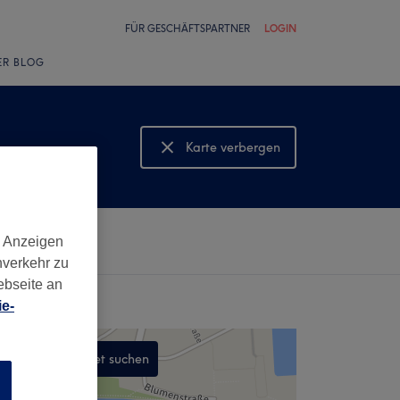
FÜR GESCHÄFTSPARTNER
LOGIN
ER BLOG
Karte verbergen
Karte anzeigen
d Anzeigen
nverkehr zu
ebseite an
e-
In diesem Gebiet suchen
n
,