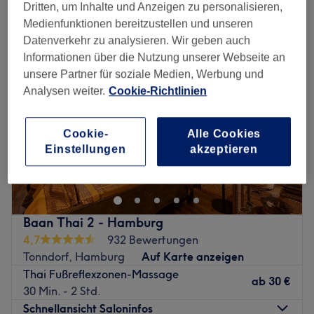
fußmassagen in der Nähe von Tonndorf, Hamburg
Dritten, um Inhalte und Anzeigen zu personalisieren,
Medienfunktionen bereitzustellen und unseren
Datenverkehr zu analysieren. Wir geben auch
Informationen über die Nutzung unserer Webseite an
unsere Partner für soziale Medien, Werbung und
Analysen weiter.
Cookie-Richtlinien
Cookie-
Alle Cookies
Einstellungen
akzeptieren
Baan Thai 2 - Hamburg
4,7
932 Bewertungen
Tonndorf, Hamburg
Auf Karte anzeigen
Thai Fußreflexzonen-Massage
ab
30 €
30 Min. - 2 Std.
Schnellansicht Saloninfos