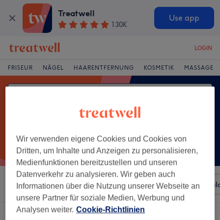
Treatwell
Use app
130K
LOGIN
FRISEUR
NÄGEL
HAARENTFERNUNG
KOSMETIK
MASSAGE
Wir verwenden eigene Cookies und Cookies von
Dritten, um Inhalte und Anzeigen zu personalisieren,
Medienfunktionen bereitzustellen und unseren
Datenverkehr zu analysieren. Wir geben auch
Sortieren nach
Beliebiger Preis
Besonderheiten
Sal
Informationen über die Nutzung unserer Webseite an
unsere Partner für soziale Medien, Werbung und
Analysen weiter.
Cookie-Richtlinien
Ein Salon, der anbietet:
fußmassage in Rissen, Hamburg