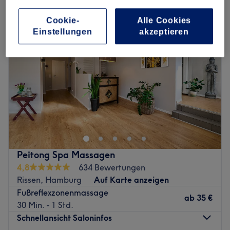
Cookie-
Alle Cookies
Einstellungen
akzeptieren
Peitong Spa Massagen
4,8
634 Bewertungen
Rissen, Hamburg
Auf Karte anzeigen
Fußreflexzonenmassage
ab
35 €
30 Min. - 1 Std.
Schnellansicht Saloninfos