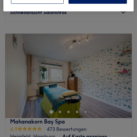
Spare bis zu 25%
30 Min.
Schnellansicht Saloninfos
Montag
07:00
–
20:00
Dienstag
07:00
–
20:00
Mittwoch
07:00
–
20:00
Donnerstag
07:00
–
20:00
Freitag
07:00
–
20:30
Samstag
07:00
–
20:00
Sonntag
Geschlossen
Die Praxis „Massage & Osteopathie bei Team Ihler“ in der
Lüneburger Straße 2, 21073 Hamburg-Harburg, lässt
seine Kunden aufatmen, löst Verspannungen und sorgt
auch auf der heilpraktischen Ebene mit Osteopathie für
die rundum Versorgung des Körpers.
Mahanakorn Bay Spa
Massage - Balsam für Seele und Körper:
4,9
473 Bewertungen
Auch in der Großstadt lässt es sich entspannen - zum
Heimfeld, Hamburg
Auf Karte anzeigen