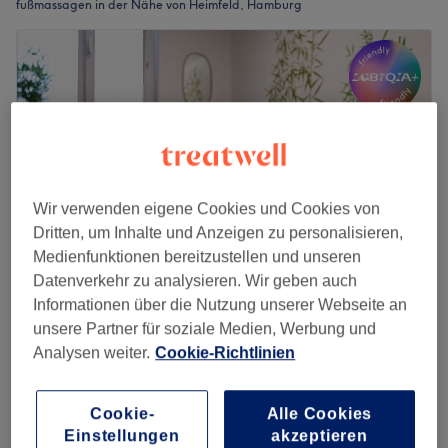
fußmassagen in der Nähe von Heimfeld, Hamburg
Wir verwenden eigene Cookies und Cookies von
Dritten, um Inhalte und Anzeigen zu personalisieren,
Medienfunktionen bereitzustellen und unseren
Datenverkehr zu analysieren. Wir geben auch
Informationen über die Nutzung unserer Webseite an
Massagen & Osteopathie bei Team Ihler
unsere Partner für soziale Medien, Werbung und
4,8
1812 Bewertungen
Analysen weiter.
Cookie-Richtlinien
Harburg, Hamburg
Auf Karte anzeigen
Last Minute und Nebenzeiten
Intensiv-Fokus auf einen
Cookie-
Alle Cookies
ab
30,75 €
Einstellungen
akzeptieren
Körperbereich