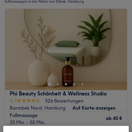
fußmassagen in der Nähe von Eilbek, Hamburg
Phi Beauty Schönheit & Wellness Studio
4,7
526 Bewertungen
Barmbek Nord, Hamburg
Auf Karte anzeigen
Fußmassage
ab
45 €
25 Min. - 55 Min.
Schnellansicht Saloninfos