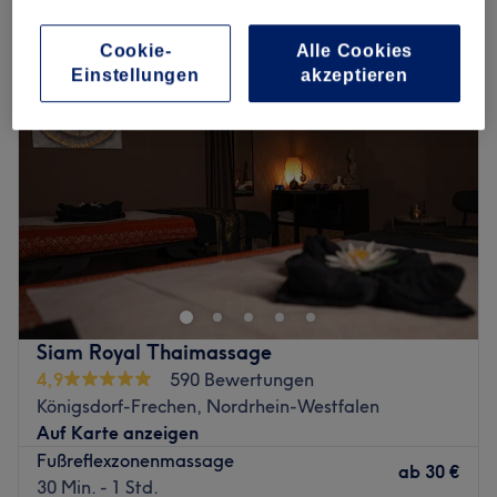
fußmassage in FrechenKönigsdorf, Nordrhein-Westfalen
Cookie-
Alle Cookies
Einstellungen
akzeptieren
Siam Royal Thaimassage
4,9
590 Bewertungen
Königsdorf-Frechen, Nordrhein-Westfalen
Auf Karte anzeigen
Fußreflexzonenmassage
ab
30 €
30 Min. - 1 Std.