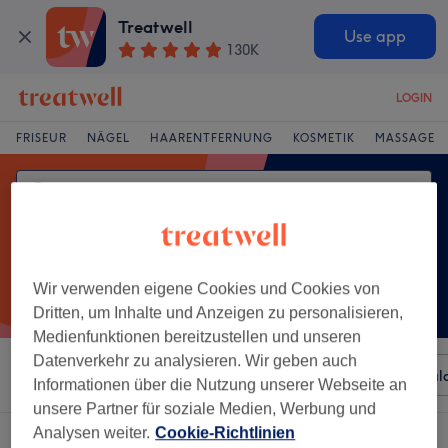
Treatwell
Use app
130K
LOGIN
FRISEUR
NÄGEL
HAARENTFERNUNG
KOSMETIK
MASSAGE
Wir verwenden eigene Cookies und Cookies von
Dritten, um Inhalte und Anzeigen zu personalisieren,
Medienfunktionen bereitzustellen und unseren
Datenverkehr zu analysieren. Wir geben auch
Sortieren nach
Beliebiger Preis
Besonderheiten
Sal
Informationen über die Nutzung unserer Webseite an
unsere Partner für soziale Medien, Werbung und
Analysen weiter.
Cookie-Richtlinien
Ein Salon, der anbietet: