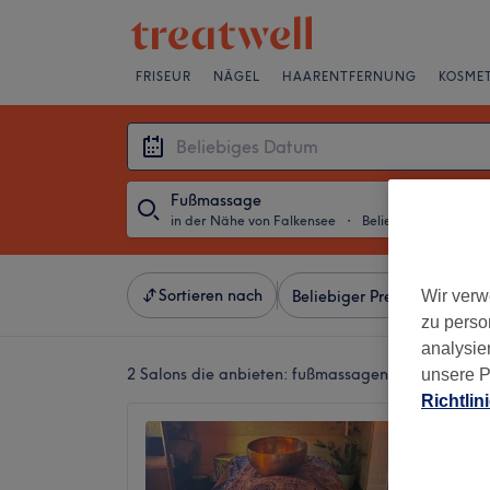
FRISEUR
NÄGEL
HAARENTFERNUNG
KOSMET
Fußmassage
in der Nähe von Falkensee
・
Beliebiges Datum
Sortieren nach
Wir verw
Beliebiger Preis
Besonde
zu perso
analysie
2 Salons die anbieten:
fußmassagen in der Nähe 
unsere P
Richtlin
Ukoja-
Seele
5,0