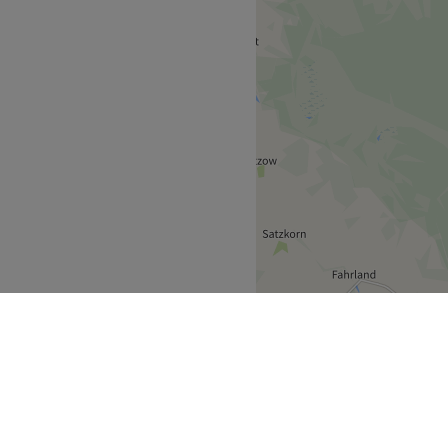
r.
Zurück zur Salonansicht
Team von Mitarbeitern um
ist hochqualifiziert und
service zu bieten, um
 jedem Besuch wohl und
ut zu erreichen
Zurück zur Salonansicht