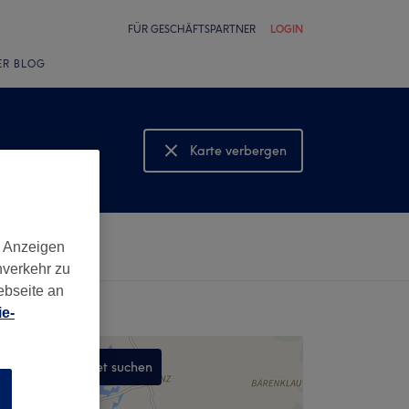
FÜR GESCHÄFTSPARTNER
LOGIN
ER BLOG
Karte verbergen
Karte anzeigen
d Anzeigen
nverkehr zu
ebseite an
e-
In diesem Gebiet suchen
n
,