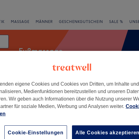
IK
MASSAGE
MÄNNER
GESCHENKGUTSCHEIN
SALE %
UNS
Fußmassage
enden eigene Cookies und Cookies von Dritten, um Inhalte un
rheiten
Salons
Expressangebote
Bewertung
nalisieren, Medienfunktionen bereitzustellen und unseren Date
ren. Wir geben auch Informationen über die Nutzung unserer W
von Falkensee
artner für soziale Medien, Werbung und Analysen weiter.
Cooki
ien
+
 Raum für Körper und
−
Cookie-Einstellungen
Alle Cookies akzeptiere
15 Bewertungen