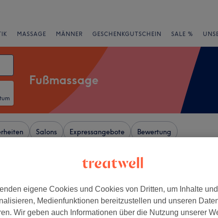
IK
MASSAGE
MÄNNER
GESCHENKGUTSCHEIN
SALE %
UNS
Fußmassage
atum
rheiten
Salons
Expressangebote
Bewertung
rum, Hamburg
enden eigene Cookies und Cookies von Dritten, um Inhalte un
+
nalisieren, Medienfunktionen bereitzustellen und unseren Date
auty Nails
ren. Wir geben auch Informationen über die Nutzung unserer W
163 Bewertungen
−