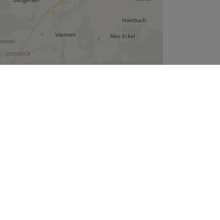
Leaflet
| ©
OpenStreetMap
contributors
Unternehmen
Über uns