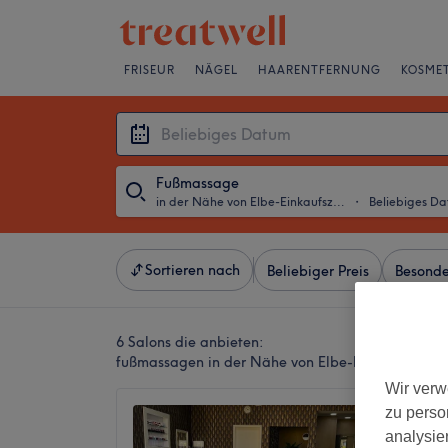
FRISEUR
NÄGEL
HAARENTFERNUNG
KOSMET
Fußmassage
in der Nähe von Elbe-Einkaufszentrum, Hamburg
・
Beliebiges D
Sortieren nach
Beliebiger Preis
Besonde
6 Salons die anbieten:
fußmassagen in der Nähe von Elbe-Einkaufszent
Wir verw
zu perso
Aha Be
analysie
4,5