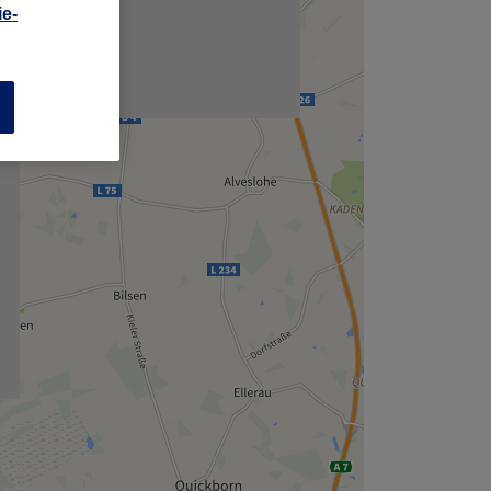
,
e-
n