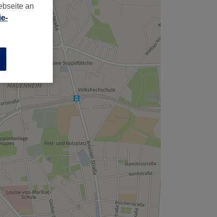
ebseite an
e-
n