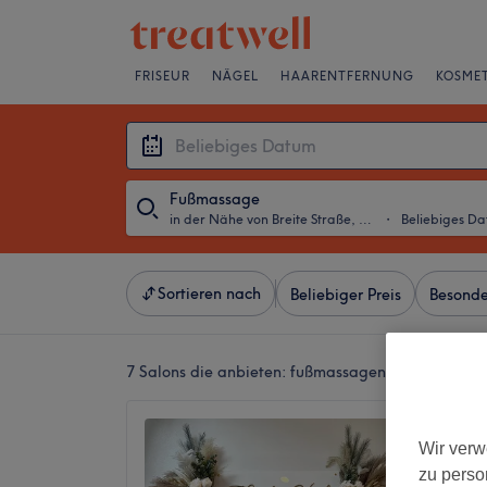
FRISEUR
NÄGEL
HAARENTFERNUNG
KOSMET
Fußmassage
in der Nähe von Breite Straße, Köln
・
Beliebiges D
Sortieren nach
Beliebiger Preis
Besonde
7 Salons die anbieten:
fußmassagen in der Nähe vo
Florida
Wir verw
4,7
zu perso
Altstadt