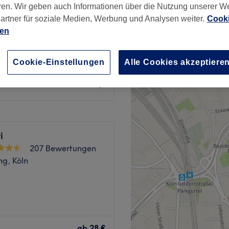
ren. Wir geben auch Informationen über die Nutzung unserer W
artner für soziale Medien, Werbung und Analysen weiter.
Cooki
ien
Cookie-Einstellungen
Alle Cookies akzeptiere
ab
15 €
i
207 Bewertungen
ng, Köln
Zurück zur Salonansicht
ab
28 €