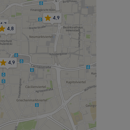
4,9
4,7
4,8
4,9