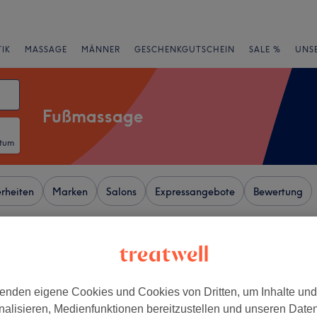
IK
MASSAGE
MÄNNER
GESCHENKGUTSCHEIN
SALE %
UNS
Fußmassage
atum
rheiten
Marken
Salons
Expressangebote
Bewertung
n Breite Straße, Köln
+
 Nails
enden eigene Cookies und Cookies von Dritten, um Inhalte un
902 Bewertungen
−
nalisieren, Medienfunktionen bereitzustellen und unseren Date
-Nord, Köln