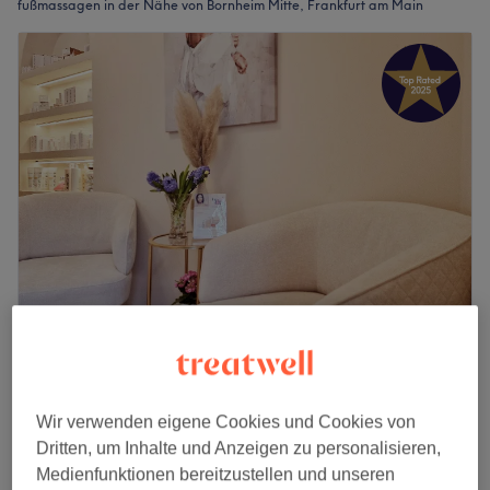
fußmassagen in der Nähe von Bornheim Mitte, Frankfurt am Main
Sanny Beauty
4,9
92 Bewertungen
Bornheim, Frankfurt am Main
Wir verwenden eigene Cookies und Cookies von
Auf Karte anzeigen
Dritten, um Inhalte und Anzeigen zu personalisieren,
Fußmassage
25 €
Medienfunktionen bereitzustellen und unseren
20 Min.