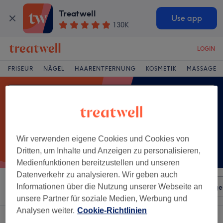
Treatwell
Use app
130K
LOGIN
FRISEUR
NÄGEL
HAARENTFERNUNG
KOSMETIK
MASSAGE
Wir verwenden eigene Cookies und Cookies von
Dritten, um Inhalte und Anzeigen zu personalisieren,
Medienfunktionen bereitzustellen und unseren
Datenverkehr zu analysieren. Wir geben auch
Sortieren nach
Informationen über die Nutzung unserer Webseite an
Beliebiger Preis
Salons
Expressange
unsere Partner für soziale Medien, Werbung und
Analysen weiter.
Cookie-Richtlinien
Ein Salon, der anbietet:
braids in Süd, Leipzig