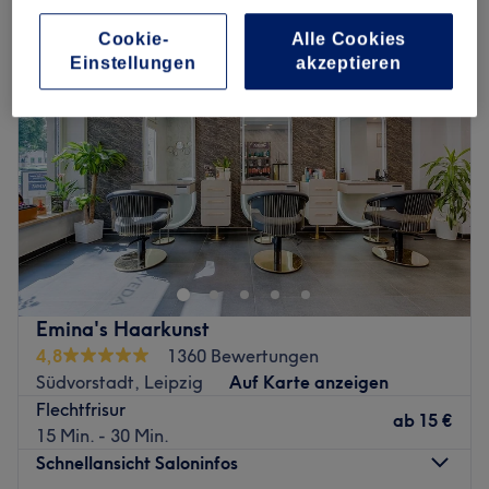
Cookie-
Alle Cookies
Einstellungen
akzeptieren
Emina's Haarkunst
4,8
1360 Bewertungen
Südvorstadt, Leipzig
Auf Karte anzeigen
Flechtfrisur
ab
15 €
15 Min. - 30 Min.
Schnellansicht Saloninfos