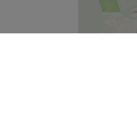
Zurück zur Salonansicht
ine Haustiere erlaubt.
Zurück zur Salonansicht
nkfurt am Main
>
ecke
Geschäftspartner
ment Guide
Partner werden
Blog
Treatwell Connect Help Center