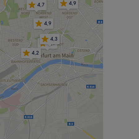
4,9
4,7
4,9
4,3
4,9
4,2