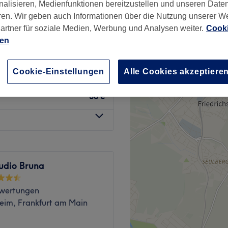
nalisieren, Medienfunktionen bereitzustellen und unseren Date
, Frankfurt am Main
ren. Wir geben auch Informationen über die Nutzung unserer W
artner für soziale Medien, Werbung und Analysen weiter.
Cooki
ien
20 €
Cookie-Einstellungen
Alle Cookies akzeptiere
38 €
udio Bruna
wertungen
eim, Frankfurt am Main