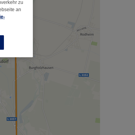
nverkehr zu
ebseite an
e-
n