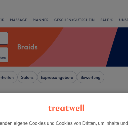
IK
MASSAGE
MÄNNER
GESCHENKGUTSCHEIN
SALE %
UNS
Braids
atum
rheiten
Salons
Expressangebote
Bewertung
enstadt II, Frankfurt am Main
+
 Hair&Beauty
−
enden eigene Cookies und Cookies von Dritten, um Inhalte un
wertungen