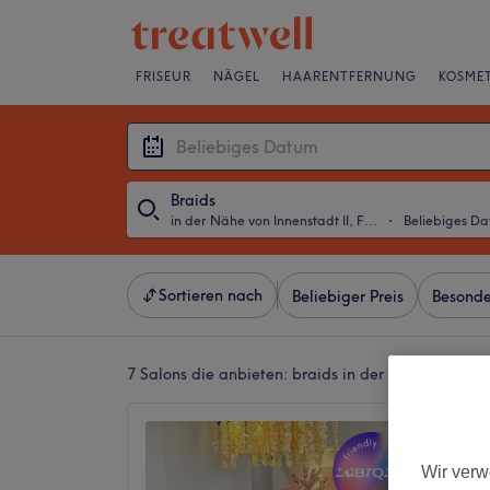
FRISEUR
NÄGEL
HAARENTFERNUNG
KOSMET
Braids
in der Nähe von Innenstadt II, Frankfurt am Main
・
Beliebiges D
Sortieren nach
Beliebiger Preis
Besonde
7 Salons die anbieten:
braids in der Nähe von Inn
Golden
4,7
Wir verw
1100 Be