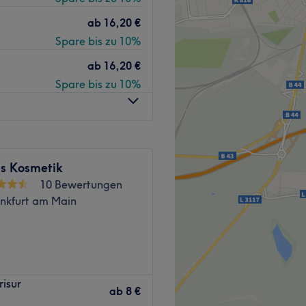
andlung, Strähnen oder
ab
16,20 €
offen.
Zurück zur Salonansicht
Spare bis zu 10%
ab
16,20 €
det sich nur drei
Spare bis zu 10%
dessen langjähriger
mit einem Lächeln verlässt.
Englisch auch Türkisch.
s Kosmetik
10 Bewertungen
bewusst.
ankfurt am Main
natürlichen Inhaltsstoffen
entlichen Verkehrsmittel
höheitssalon, nur noch
risur
irstyles, makelloses Make-
ab
8 €
Zurück zur Salonansicht
ische Haarschnitte und