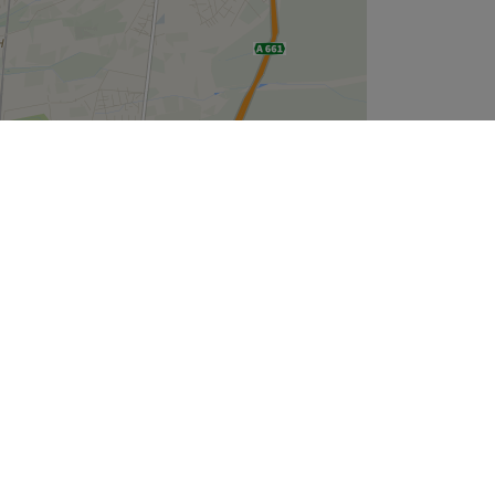
Leaflet
| ©
OpenStreetMap
contributors
Unternehmen
Über uns
Jobs