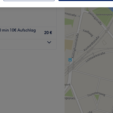
0 min 10€ Aufschlag
20 €
lon, der sich im
 bekannt für ihre