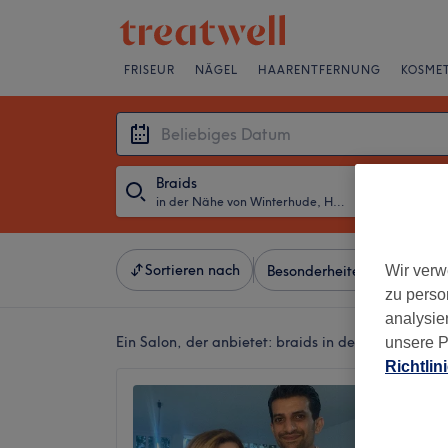
FRISEUR
NÄGEL
HAARENTFERNUNG
KOSMET
Braids
in der Nähe von Winterhude, Hamburg
・
Beliebiges D
Sortieren nach
Wir verw
Besonderheiten
Salons
zu perso
analysie
Ein Salon, der anbietet:
braids in der Nähe von 
unsere P
Richtlin
Ramel 
4,9
Harvest