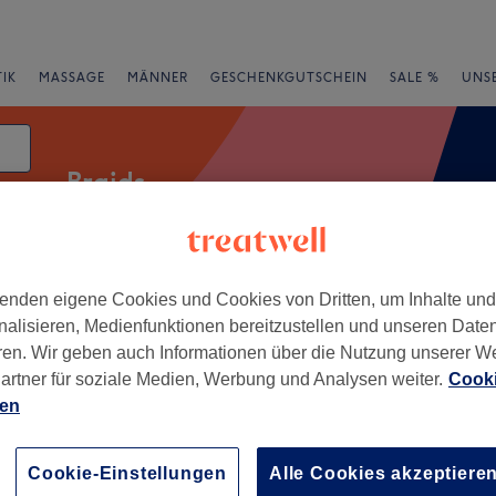
IK
MASSAGE
MÄNNER
GESCHENKGUTSCHEIN
SALE %
UNS
Braids
atum
enden eigene Cookies und Cookies von Dritten, um Inhalte un
Expressangebote
Bewertung
nalisieren, Medienfunktionen bereitzustellen und unseren Date
ren. Wir geben auch Informationen über die Nutzung unserer W
Winterhude, Hamburg
artner für soziale Medien, Werbung und Analysen weiter.
Cooki
ien
+
Friseur
209 Bewertungen
−
Cookie-Einstellungen
Alle Cookies akzeptiere
ehude, Hamburg