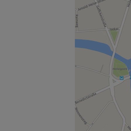
Engagement für
 nur 2 Minuten vom Studio
ber engagiertes Team von
mern. Ihre Leidenschaft und
er Kunde speziell und gut
alität sind unübertroffen und
edürfnissen jedes Kunden
usst
e Produkte
Getränke, kostenloses W-