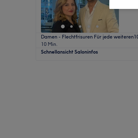
Damen - Flechtfrisuren Für jede weiteren1
10 Min.
Schnellansicht Saloninfos
Montag
Geschlossen
Dienstag
10:00
–
19:00
Mittwoch
10:00
–
19:00
Donnerstag
10:00
–
19:00
Freitag
10:00
–
19:00
Samstag
09:15
–
19:00
Sonntag
Geschlossen
Ramel Friseur ist ein erstklassiger Friseursa
wunderschönen Hamburg befindet. Sie sind