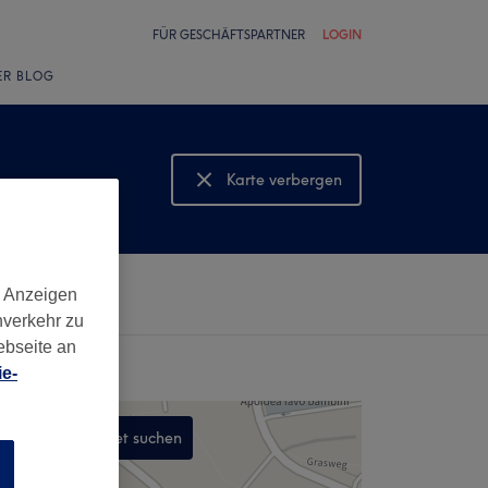
FÜR GESCHÄFTSPARTNER
LOGIN
ER BLOG
Karte verbergen
Karte anzeigen
d Anzeigen
nverkehr zu
ebseite an
e-
In diesem Gebiet suchen
n
,