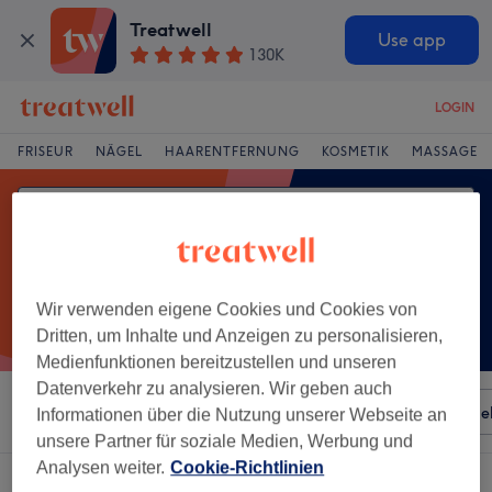
Treatwell
Use app
130K
LOGIN
FRISEUR
NÄGEL
HAARENTFERNUNG
KOSMETIK
MASSAGE
Wir verwenden eigene Cookies und Cookies von
Dritten, um Inhalte und Anzeigen zu personalisieren,
Medienfunktionen bereitzustellen und unseren
Datenverkehr zu analysieren. Wir geben auch
Sortieren nach
Besonderheiten
Salons
Expressange
Informationen über die Nutzung unserer Webseite an
unsere Partner für soziale Medien, Werbung und
Analysen weiter.
Cookie-Richtlinien
Ein Salon, der anbietet: