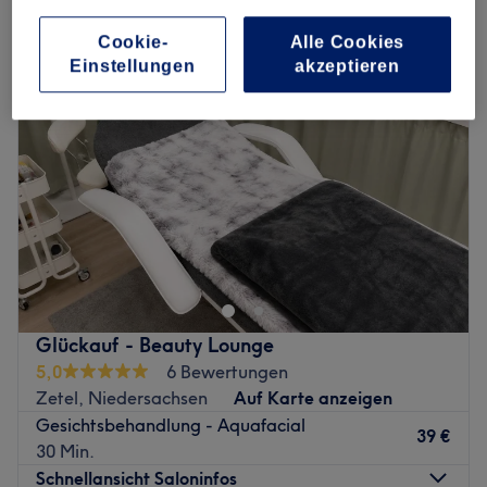
feuchtigkeitsspendende gesichtsbehandlung in Zetel, Niedersachsen
Cookie-
Alle Cookies
Einstellungen
akzeptieren
Glückauf - Beauty Lounge
5,0
6 Bewertungen
Zetel, Niedersachsen
Auf Karte anzeigen
Gesichtsbehandlung - Aquafacial
39 €
30 Min.
Schnellansicht Saloninfos