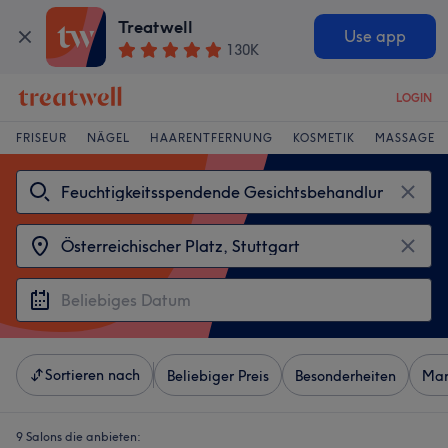
Treatwell
Use app
130K
LOGIN
FRISEUR
NÄGEL
HAARENTFERNUNG
KOSMETIK
MASSAGE
Sortieren nach
Beliebiger Preis
Besonderheiten
Mar
9 Salons die anbieten: