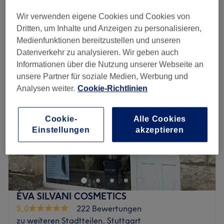
1 Std. - 1 Std. 30 Min.
Spare bis zu 46%
Wir verwenden eigene Cookies und Cookies von
Schnellansicht Saloninfos
Dritten, um Inhalte und Anzeigen zu personalisieren,
Medienfunktionen bereitzustellen und unseren
Montag
09:00
–
20:00
Datenverkehr zu analysieren. Wir geben auch
Dienstag
09:00
–
20:00
Informationen über die Nutzung unserer Webseite an
Mittwoch
09:00
–
20:00
unsere Partner für soziale Medien, Werbung und
Donnerstag
09:00
–
20:00
Analysen weiter.
Cookie-Richtlinien
Freitag
09:00
–
20:00
Samstag
10:00
–
14:00
Sonntag
Geschlossen
Cookie-
Alle Cookies
Einstellungen
akzeptieren
Bei Benztown Beauty kannst du dir dich von einem wahren
Profi verschönern lassen, denn dieser Salon hat sich schon
einen Meisterschaftstitel verdient. Buche jetzt deinen
Wunschtermin und deine Wunschbehandlung online auf
Treatwell und lass dich von den Künsten des Experten
ÉVA SILVANI COSMETICS
begeistern!
5,0
222 Bewertungen
Der Salon Benztown Beauty in Stuttgart wurde von Jack
zu weiteren Stadtteilen, Stuttgart