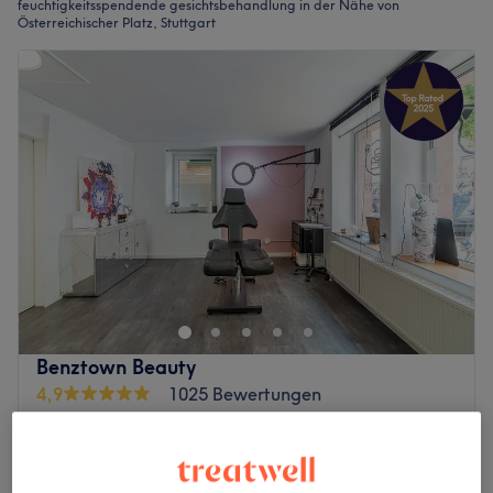
feuchtigkeitsspendende gesichtsbehandlung in der Nähe von
Österreichischer Platz, Stuttgart
Benztown Beauty
4,9
1025 Bewertungen
Stuttgart
Auf Karte anzeigen
Nebenzeiten
ab
109 €
Gesichtsbehandlung - Aquafacial